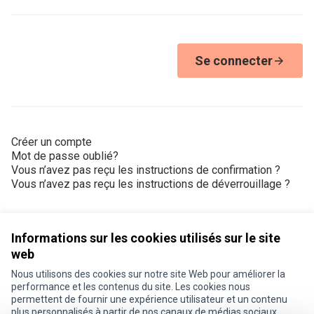
Se connecter
Créer un compte
Mot de passe oublié?
Vous n’avez pas reçu les instructions de confirmation ?
Vous n’avez pas reçu les instructions de déverrouillage ?
Informations sur les cookies utilisés sur le site
web
Nous utilisons des cookies sur notre site Web pour améliorer la
Conditions d'utilisation
performance et les contenus du site. Les cookies nous
Paramètres des cookies
permettent de fournir une expérience utilisateur et un contenu
Je participe ! sur X
Je participe ! sur Facebook
Je participe ! sur Instagram
plus personnalisés à partir de nos canaux de médias sociaux.