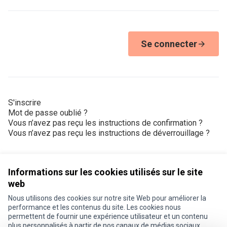
Se connecter
S'inscrire
Mot de passe oublié ?
Vous n’avez pas reçu les instructions de confirmation ?
Vous n’avez pas reçu les instructions de déverrouillage ?
Informations sur les cookies utilisés sur le site
web
Nous utilisons des cookies sur notre site Web pour améliorer la
Conditions d'utilisation
performance et les contenus du site. Les cookies nous
Paramètres des cookies
permettent de fournir une expérience utilisateur et un contenu
Je participe ! sur X
Je participe ! sur Facebook
Je participe ! sur Instagram
plus personnalisés à partir de nos canaux de médias sociaux.