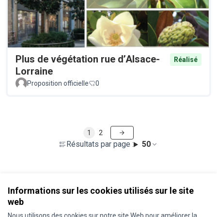
Plus de végétation rue d’Alsace-
Réalisé
Lorraine
Proposition officielle
0
1
2
Résultats par page :
50
Voir toutes les propositions retirées
Informations sur les cookies utilisés sur le site
web
Nous utilisons des cookies sur notre site Web pour améliorer la