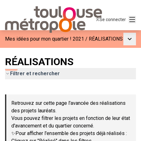
Menu
Se connecter
Menu p
Mes idées pour mon quartier ! 2021
/
RÉALISATIONS
RÉALISATIONS
Filtrer et rechercher
Passer la carte
Leaflet
|
©
OpenStreetMap
contributors
L'élément suivant est une carte qui présente les éléments de c
+
Retrouvez sur cette page l'avancée des réalisations
−
des projets lauréats.
Vous pouvez filtrer les projets en fonction de leur état
d'avancement et du quartier concerné.
✨Pour afficher l'ensemble des projets déjà réalisés :
Cliquez sur "Réalisé" dans les filtres