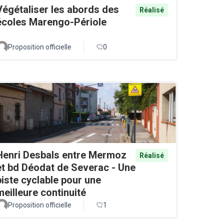
Végétaliser les abords des
Réalisé
écoles Marengo-Périole
Proposition officielle
0
Henri Desbals entre Mermoz
Réalisé
et bd Déodat de Severac - Une
piste cyclable pour une
meilleure continuité
Proposition officielle
1