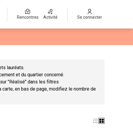
Rencontres
Activité
Se connecter
Leaflet
|
©
OpenStreetMap
contributors
mme des points de carte. L'élément peut être utilisé avec un lect
ts lauréats.
ncement et du quartier concerné.
sur "Réalisé" dans les filtres
la carte, en bas de page, modifiez le nombre de