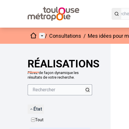
Accueil
Menu principal
/
Consultations
/
Mes idées pour mo
Passer
L'élément
+
−
RÉALISATIONS
Filtrez de façon dynamique les
résultats de votre recherche.
État
Tout