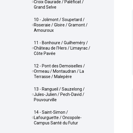
Croix-Daurade / Paléficat /
Grand Selve
10 - Jolimont / Soupetard /
Roseraie / Gloire / Gramont /
Amouroux
11 - Bonhoure / Guilheméry /
Château de l'Hers / Limayrac /
Côte Pavée
12 - Pont des Demoiselles /
Ormeau / Montaudran / La
Terrasse / Malepère
13 - Rangueil / Sauzelong /
Jules-Julien / Pech-David /
Pouvourville
14 - Saint-Simon /
Lafourguette / Oncopole-
Campus Santé du Futur