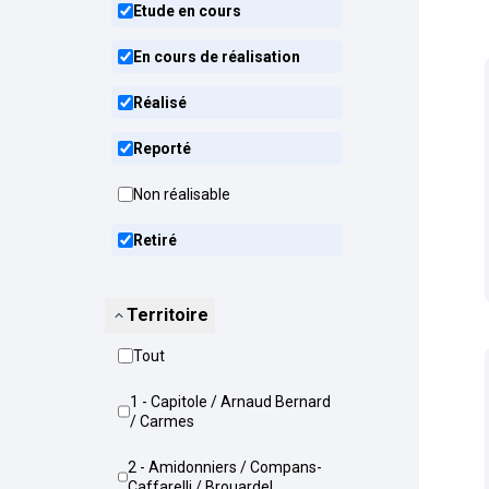
Etude en cours
En cours de réalisation
Réalisé
Reporté
Non réalisable
Retiré
Territoire
Tout
1 - Capitole / Arnaud Bernard
/ Carmes
2 - Amidonniers / Compans-
Caffarelli / Brouardel