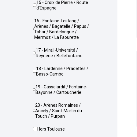
15 - Croix de Pierre / Route
d'Espagne
16 - Fontaine-Lestang /
Arènes / Bagatelle / Papus /
Tabar / Bordelongue /
Mermoz / La Faourette
17 - Mirail-Université /
Reynerie / Bellefontaine
18 - Lardenne / Pradettes /
Basso-Cambo
19 - Casselardit / Fontaine-
Bayonne / Cartoucherie
20 - Arènes Romaines /
Ancely / Saint-Martin du
Touch / Purpan
Hors Toulouse