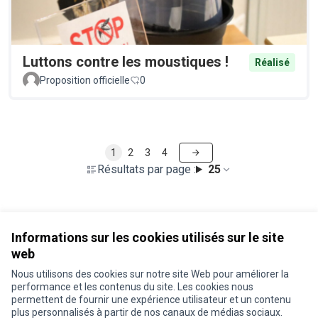
Luttons contre les moustiques !
Réalisé
Proposition officielle
0
1
2
3
4
Résultats par page :
25
Voir toutes les propositions retirées
Informations sur les cookies utilisés sur le site
web
Nous utilisons des cookies sur notre site Web pour améliorer la
Conditions d'utilisation
performance et les contenus du site. Les cookies nous
Paramètres des cookies
permettent de fournir une expérience utilisateur et un contenu
Je participe ! sur X
Je participe ! sur Facebook
Je participe ! sur Instagram
plus personnalisés à partir de nos canaux de médias sociaux.