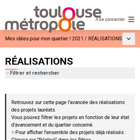
Menu
Se connecter
Menu p
Mes idées pour mon quartier ! 2021
/
RÉALISATIONS
RÉALISATIONS
Filtrer et rechercher
Passer la carte
Leaflet
|
©
OpenStreetMap
contributors
L'élément suivant est une carte qui présente les éléments de c
+
Retrouvez sur cette page l'avancée des réalisations
−
des projets lauréats.
Vous pouvez filtrer les projets en fonction de leur état
d'avancement et du quartier concerné.
✨Pour afficher l'ensemble des projets déjà réalisés :
Cliquez sur "Réalisé" dans les filtres