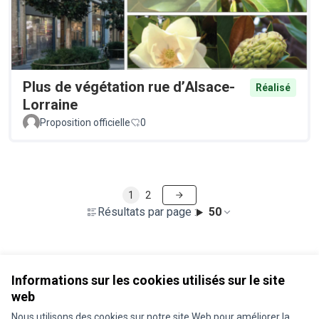
Plus de végétation rue d’Alsace-
Réalisé
Lorraine
Proposition officielle
0
1
2
Résultats par page :
50
Voir toutes les propositions retirées
Informations sur les cookies utilisés sur le site
web
Nous utilisons des cookies sur notre site Web pour améliorer la