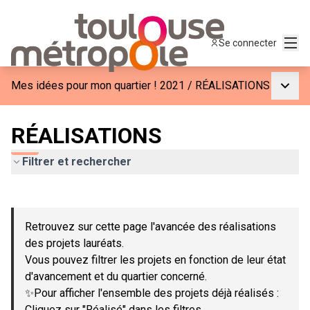
Menu
Se connecter
Menu p
Mes idées pour mon quartier ! 2021
/
RÉALISATIONS
RÉALISATIONS
Filtrer et rechercher
Passer la carte
Leaflet
|
©
OpenStreetMap
contributors
L'élément suivant est une carte qui présente les éléments de c
+
Retrouvez sur cette page l'avancée des réalisations
−
des projets lauréats.
Vous pouvez filtrer les projets en fonction de leur état
d'avancement et du quartier concerné.
✨Pour afficher l'ensemble des projets déjà réalisés :
Cliquez sur "Réalisé" dans les filtres