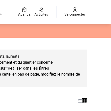
 +
Agenda
Activités
Se connecter
Leaflet
|
©
OpenStreetMap
contributors
mme des points de carte. L'élément peut être utilisé avec un lect
ts lauréats.
ncement et du quartier concerné.
sur "Réalisé" dans les filtres
la carte, en bas de page, modifiez le nombre de