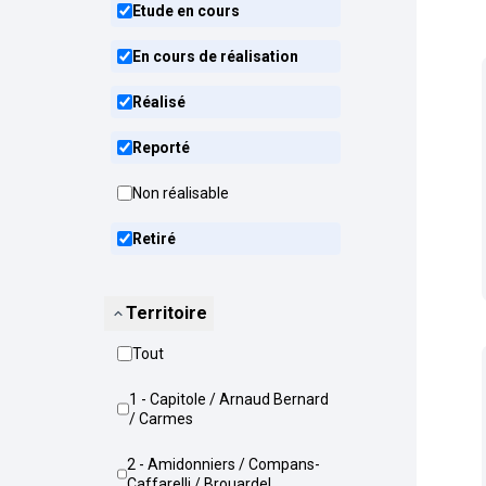
Etude en cours
En cours de réalisation
Réalisé
Reporté
Non réalisable
Retiré
Territoire
Tout
1 - Capitole / Arnaud Bernard
/ Carmes
2 - Amidonniers / Compans-
Caffarelli / Brouardel