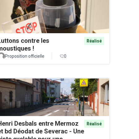
Luttons contre les
Réalisé
moustiques !
Proposition officielle
0
Henri Desbals entre Mermoz
Réalisé
et bd Déodat de Severac - Une
piste cyclable pour une