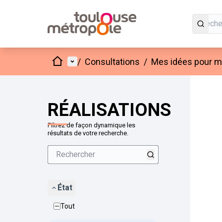
Accueil
Menu principal
/
Consultations
/
Mes idées pour mo
Passer
L'élément
+
−
RÉALISATIONS
Filtrez de façon dynamique les
résultats de votre recherche.
État
Tout