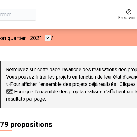
En savoir
Menu utilisateur
n quartier ! 2021
/
 la carte
 suivant est une carte qui présente les éléments de cette page co
Retrouvez sur cette page l'avancée des réalisations des proje
Vous pouvez filtrer les projets en fonction de leur état d'ava
✨Pour afficher l'ensemble des projets déjà réalisés : Cliquez 
🗺️ Pour que l'ensemble des projets réalisés s'affichent sur 
résultats par page.
79 propositions