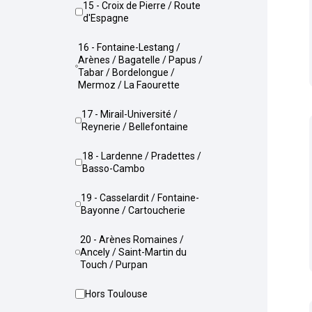
15 - Croix de Pierre / Route
d'Espagne
16 - Fontaine-Lestang /
Arènes / Bagatelle / Papus /
Tabar / Bordelongue /
Mermoz / La Faourette
17 - Mirail-Université /
Reynerie / Bellefontaine
18 - Lardenne / Pradettes /
Basso-Cambo
19 - Casselardit / Fontaine-
Bayonne / Cartoucherie
20 - Arènes Romaines /
Ancely / Saint-Martin du
Touch / Purpan
Hors Toulouse