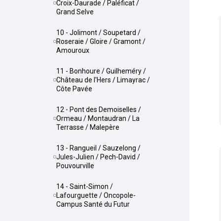
Croix-Daurade / Paléficat /
Grand Selve
10 - Jolimont / Soupetard /
Roseraie / Gloire / Gramont /
Amouroux
11 - Bonhoure / Guilheméry /
Château de l'Hers / Limayrac /
Côte Pavée
12 - Pont des Demoiselles /
Ormeau / Montaudran / La
Terrasse / Malepère
13 - Rangueil / Sauzelong /
Jules-Julien / Pech-David /
Pouvourville
14 - Saint-Simon /
Lafourguette / Oncopole-
Campus Santé du Futur