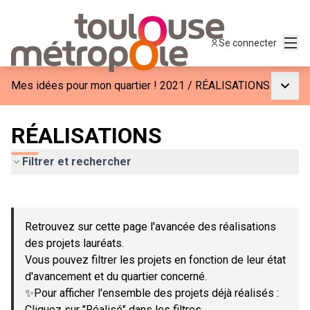
Menu
Se connecter
Menu p
Mes idées pour mon quartier ! 2021
/
RÉALISATIONS
RÉALISATIONS
Filtrer et rechercher
Passer la carte
Leaflet
|
©
OpenStreetMap
contributors
L'élément suivant est une carte qui présente les éléments de c
+
Retrouvez sur cette page l'avancée des réalisations
−
des projets lauréats.
Vous pouvez filtrer les projets en fonction de leur état
d'avancement et du quartier concerné.
✨Pour afficher l'ensemble des projets déjà réalisés :
Cliquez sur "Réalisé" dans les filtres