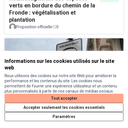
verts en bordure du chemin de la
Fronde : végétalisation et
plantation
Proposition officielle
0
Informations sur les cookies utilisés sur le site
web
Nous utilisons des cookies sur notre site Web pour améliorer la
performance et les contenus du site. Les cookies nous
Un radar pédagogique pour
Réalisé
permettent de fournir une expérience utilisateur et un contenu
connaitre le niveau sonore des
plus personnalisés à partir de nos canaux de médias sociaux.
véhicules
Tout accepter
Proposition officielle
0
Accepter seulement les cookies essentiels
Paramètres