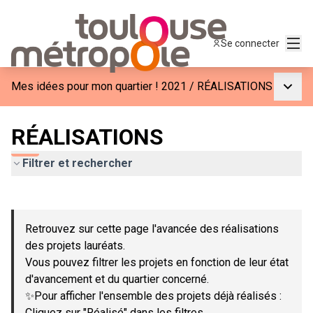
Menu
Se connecter
Menu p
Mes idées pour mon quartier ! 2021
/
RÉALISATIONS
RÉALISATIONS
Filtrer et rechercher
Passer la carte
Leaflet
|
©
OpenStreetMap
contributors
L'élément suivant est une carte qui présente les éléments de c
+
Retrouvez sur cette page l'avancée des réalisations
−
des projets lauréats.
Vous pouvez filtrer les projets en fonction de leur état
d'avancement et du quartier concerné.
✨Pour afficher l'ensemble des projets déjà réalisés :
Cliquez sur "Réalisé" dans les filtres