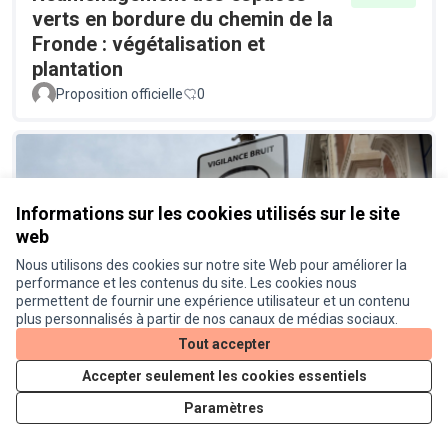
verts en bordure du chemin de la
Fronde : végétalisation et
plantation
Proposition officielle
0
Informations sur les cookies utilisés sur le site
web
Nous utilisons des cookies sur notre site Web pour améliorer la
performance et les contenus du site. Les cookies nous
Un radar pédagogique pour
Réalisé
permettent de fournir une expérience utilisateur et un contenu
connaitre le niveau sonore des
plus personnalisés à partir de nos canaux de médias sociaux.
véhicules
Tout accepter
Proposition officielle
0
Accepter seulement les cookies essentiels
Paramètres