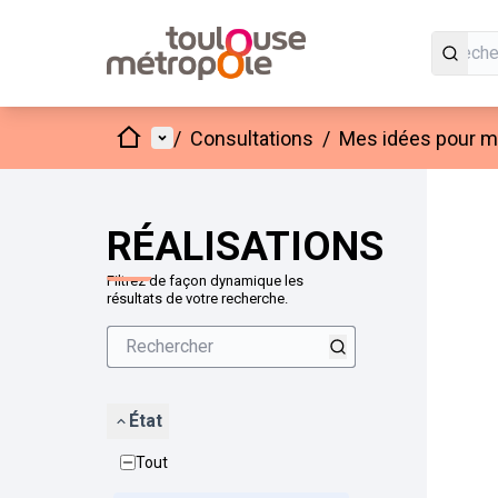
Accueil
Menu principal
/
Consultations
/
Mes idées pour mo
Passer
L'élément
+
−
RÉALISATIONS
Filtrez de façon dynamique les
résultats de votre recherche.
État
Tout