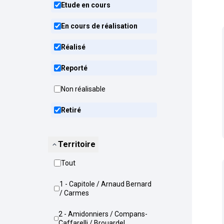
Etude en cours
En cours de réalisation
Réalisé
Reporté
Non réalisable
Retiré
Territoire
Tout
1 - Capitole / Arnaud Bernard
/ Carmes
2 - Amidonniers / Compans-
Caffarelli / Brouardel