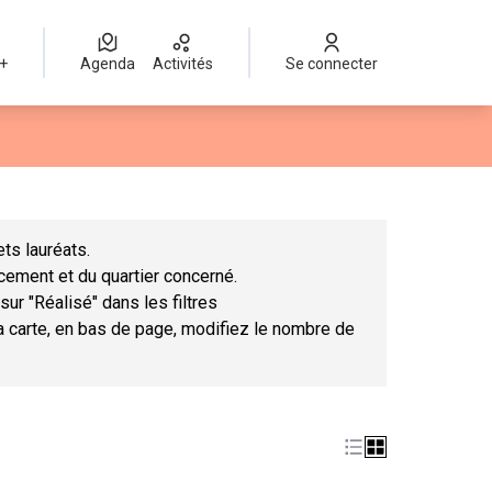
 +
Agenda
Activités
Se connecter
Leaflet
|
©
OpenStreetMap
contributors
mme des points de carte. L'élément peut être utilisé avec un lect
ts lauréats.
ncement et du quartier concerné.
sur "Réalisé" dans les filtres
la carte, en bas de page, modifiez le nombre de