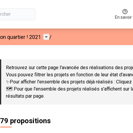
En savoir
Menu utilisateur
n quartier ! 2021
/
 la carte
 suivant est une carte qui présente les éléments de cette page co
Retrouvez sur cette page l'avancée des réalisations des proje
Vous pouvez filtrer les projets en fonction de leur état d'ava
✨Pour afficher l'ensemble des projets déjà réalisés : Cliquez 
🗺️ Pour que l'ensemble des projets réalisés s'affichent sur 
résultats par page.
79 propositions