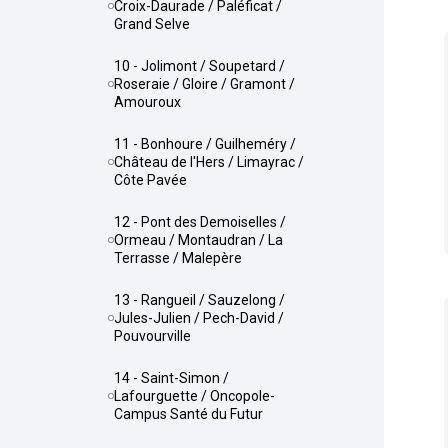
Croix-Daurade / Paléficat /
Grand Selve
10 - Jolimont / Soupetard /
Roseraie / Gloire / Gramont /
Amouroux
11 - Bonhoure / Guilheméry /
Château de l'Hers / Limayrac /
Côte Pavée
12 - Pont des Demoiselles /
Ormeau / Montaudran / La
Terrasse / Malepère
13 - Rangueil / Sauzelong /
Jules-Julien / Pech-David /
Pouvourville
14 - Saint-Simon /
Lafourguette / Oncopole-
Campus Santé du Futur