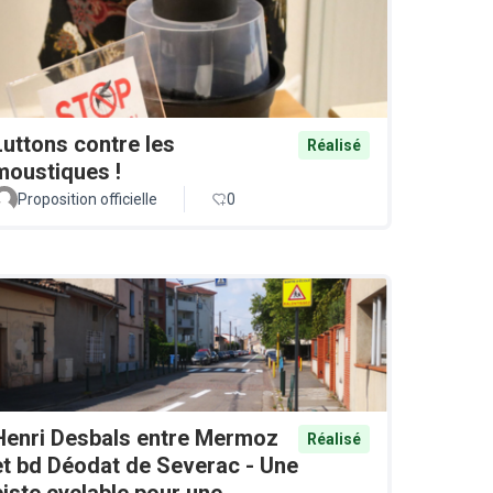
Luttons contre les
Réalisé
moustiques !
Proposition officielle
0
Henri Desbals entre Mermoz
Réalisé
et bd Déodat de Severac - Une
piste cyclable pour une