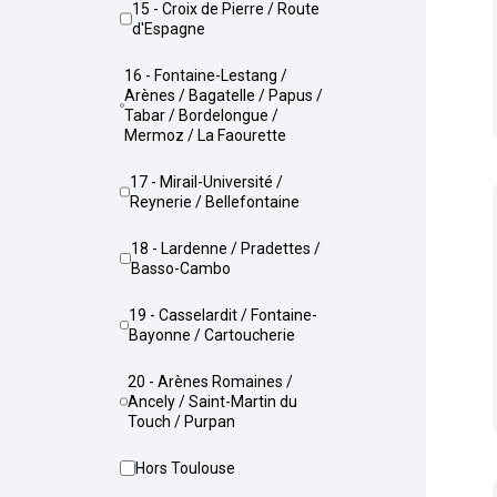
15 - Croix de Pierre / Route
d'Espagne
16 - Fontaine-Lestang /
Arènes / Bagatelle / Papus /
Tabar / Bordelongue /
Mermoz / La Faourette
17 - Mirail-Université /
Reynerie / Bellefontaine
18 - Lardenne / Pradettes /
Basso-Cambo
19 - Casselardit / Fontaine-
Bayonne / Cartoucherie
20 - Arènes Romaines /
Ancely / Saint-Martin du
Touch / Purpan
Hors Toulouse