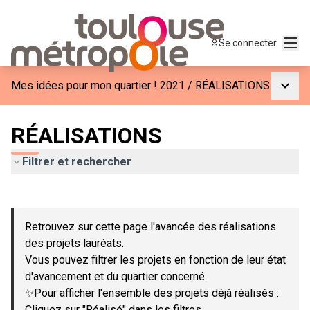
Menu
Se connecter
Menu p
Mes idées pour mon quartier ! 2021
/
RÉALISATIONS
RÉALISATIONS
Filtrer et rechercher
Passer la carte
Leaflet
|
©
OpenStreetMap
contributors
L'élément suivant est une carte qui présente les éléments de c
+
Retrouvez sur cette page l'avancée des réalisations
−
des projets lauréats.
Vous pouvez filtrer les projets en fonction de leur état
d'avancement et du quartier concerné.
✨Pour afficher l'ensemble des projets déjà réalisés :
Cliquez sur "Réalisé" dans les filtres