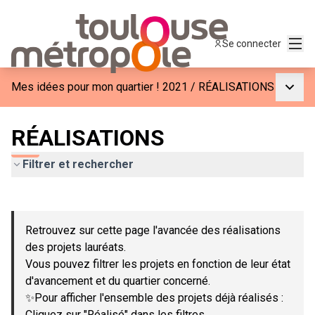
Menu
Se connecter
Menu p
Mes idées pour mon quartier ! 2021
/
RÉALISATIONS
RÉALISATIONS
Filtrer et rechercher
Passer la carte
Leaflet
|
©
OpenStreetMap
contributors
L'élément suivant est une carte qui présente les éléments de c
+
Retrouvez sur cette page l'avancée des réalisations
−
des projets lauréats.
Vous pouvez filtrer les projets en fonction de leur état
d'avancement et du quartier concerné.
✨Pour afficher l'ensemble des projets déjà réalisés :
Cliquez sur "Réalisé" dans les filtres