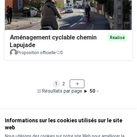
Aménagement cyclable chemin
Réalisé
Lapujade
Proposition officielle
0
1
2
Résultats par page :
50
Voir toutes les propositions retirées
Informations sur les cookies utilisés sur le site
web
Nous utilisons des cookies sur notre site Web pour améliorer la