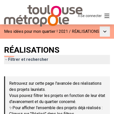
Menu
Se connecter
Menu p
Mes idées pour mon quartier ! 2021
/
RÉALISATIONS
RÉALISATIONS
Filtrer et rechercher
Passer la carte
Leaflet
|
©
OpenStreetMap
contributors
L'élément suivant est une carte qui présente les éléments de c
+
Retrouvez sur cette page l'avancée des réalisations
−
des projets lauréats.
Vous pouvez filtrer les projets en fonction de leur état
d'avancement et du quartier concerné.
✨Pour afficher l'ensemble des projets déjà réalisés :
Cliquez sur "Réalisé" dans les filtres