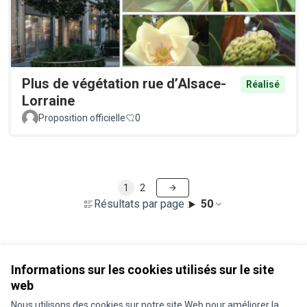
Plus de végétation rue d’Alsace-
Réalisé
Lorraine
Proposition officielle
0
1
2
Résultats par page :
50
Voir toutes les propositions retirées
Informations sur les cookies utilisés sur le site
web
Nous utilisons des cookies sur notre site Web pour améliorer la