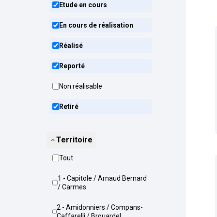
Etude en cours
En cours de réalisation
Réalisé
Reporté
Non réalisable
Retiré
Territoire
Tout
1 - Capitole / Arnaud Bernard
/ Carmes
2 - Amidonniers / Compans-
Caffarelli / Brouardel