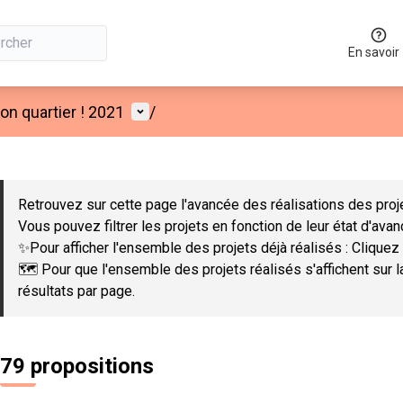
En savoir
Menu utilisateur
n quartier ! 2021
/
 la carte
 suivant est une carte qui présente les éléments de cette page co
Retrouvez sur cette page l'avancée des réalisations des proje
Vous pouvez filtrer les projets en fonction de leur état d'ava
✨Pour afficher l'ensemble des projets déjà réalisés : Cliquez 
🗺️ Pour que l'ensemble des projets réalisés s'affichent sur 
résultats par page.
79 propositions