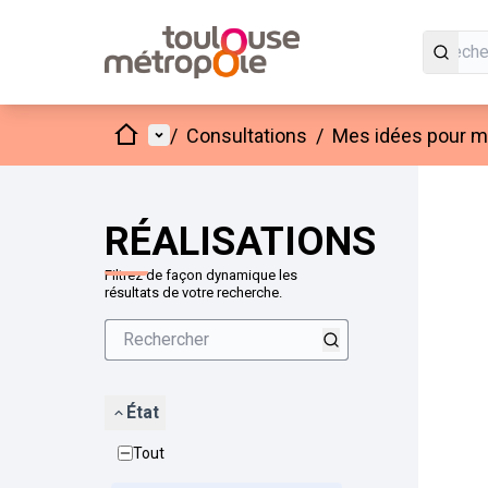
Accueil
Menu principal
/
Consultations
/
Mes idées pour mo
Passer
L'élément
+
−
RÉALISATIONS
Filtrez de façon dynamique les
résultats de votre recherche.
État
Tout