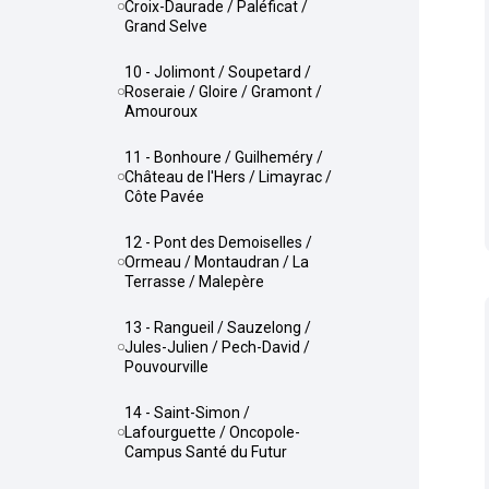
Croix-Daurade / Paléficat /
Grand Selve
10 - Jolimont / Soupetard /
Roseraie / Gloire / Gramont /
Amouroux
11 - Bonhoure / Guilheméry /
Château de l'Hers / Limayrac /
Côte Pavée
12 - Pont des Demoiselles /
Ormeau / Montaudran / La
Terrasse / Malepère
13 - Rangueil / Sauzelong /
Jules-Julien / Pech-David /
Pouvourville
14 - Saint-Simon /
Lafourguette / Oncopole-
Campus Santé du Futur