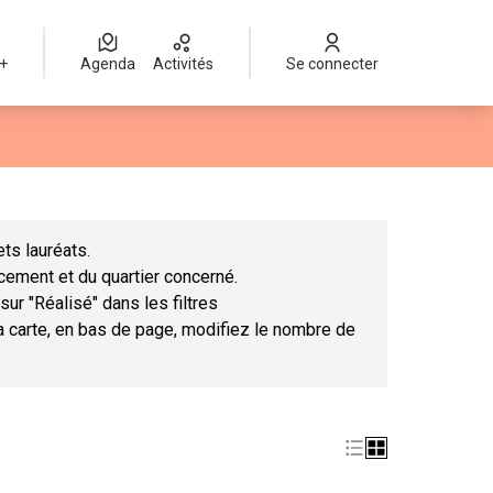
 +
Agenda
Activités
Se connecter
Leaflet
|
©
OpenStreetMap
contributors
mme des points de carte. L'élément peut être utilisé avec un lect
ts lauréats.
ncement et du quartier concerné.
sur "Réalisé" dans les filtres
la carte, en bas de page, modifiez le nombre de