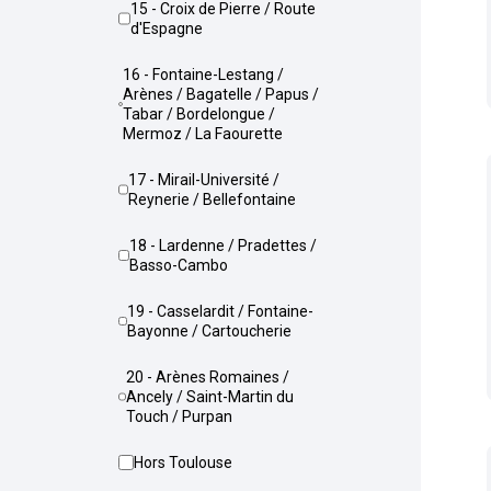
15 - Croix de Pierre / Route
d'Espagne
16 - Fontaine-Lestang /
Arènes / Bagatelle / Papus /
Tabar / Bordelongue /
Mermoz / La Faourette
17 - Mirail-Université /
Reynerie / Bellefontaine
18 - Lardenne / Pradettes /
Basso-Cambo
19 - Casselardit / Fontaine-
Bayonne / Cartoucherie
20 - Arènes Romaines /
Ancely / Saint-Martin du
Touch / Purpan
Hors Toulouse