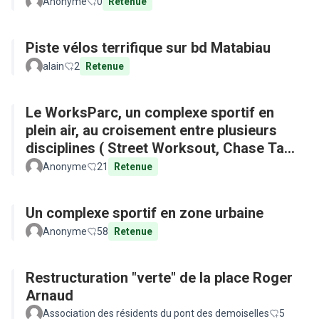
Anonyme
0
Retenue
Piste vélos terrifique sur bd Matabiau
alain
2
Retenue
Le WorksParc, un complexe sportif en
plein air, au croisement entre plusieurs
disciplines ( Street Worksout, Chase Tag,
Parkour)
Anonyme
21
Retenue
Un complexe sportif en zone urbaine
Anonyme
58
Retenue
Restructuration "verte" de la place Roger
Arnaud
Association des résidents du pont des demoiselles
5