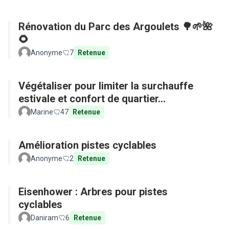
Rénovation du Parc des Argoulets 🌳🌱🌺
🌻
Anonyme
7
Retenue
Végétaliser pour limiter la surchauffe
estivale et confort de quartier...
Marine
47
Retenue
Amélioration pistes cyclables
Anonyme
2
Retenue
Eisenhower : Arbres pour pistes
cyclables
Daniram
6
Retenue