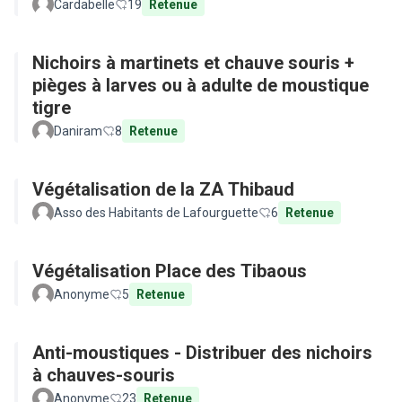
Cardabelle
19
Retenue
Nichoirs à martinets et chauve souris +
pièges à larves ou à adulte de moustique
tigre
Daniram
8
Retenue
Végétalisation de la ZA Thibaud
Asso des Habitants de Lafourguette
6
Retenue
Végétalisation Place des Tibaous
Anonyme
5
Retenue
Anti-moustiques - Distribuer des nichoirs
à chauves-souris
Anonyme
23
Retenue