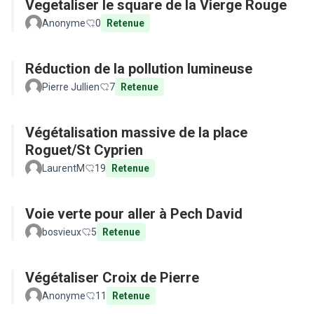
Vegetaliser le square de la Vierge Rouge
Anonyme
0
Retenue
Réduction de la pollution lumineuse
Pierre Jullien
7
Retenue
Végétalisation massive de la place
Roguet/St Cyprien
LaurentM
19
Retenue
Voie verte pour aller à Pech David
bosvieux
5
Retenue
Végétaliser Croix de Pierre
Anonyme
11
Retenue