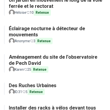
Un jardin en mouvement le long de la voie
ferrée et le rectorat
Héloïse
10
Retenue
Éclairage nocturne à détecteur de
mouvements
Anonyme
3
Retenue
Aménagement du site de l’observatoire
de Pech David
Karen
25
Retenue
Des Ruches Urbaines
ID.31
5
Retenue
Installer des racks à vélos devant tous