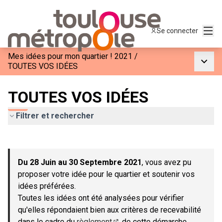
Menu
Se connecter
Mes idées pour mon quartier ! 2021
/
Menu p
TOUTES VOS IDÉES
TOUTES VOS IDÉES
Filtrer et rechercher
Passer la carte
Leaflet
|
©
OpenStreetMap
contributors
L'élément suivant est une carte qui présente les éléments de c
+
Du 28 Juin au 30 Septembre 2021
, vous avez pu
−
proposer votre idée pour le quartier et soutenir vos
idées préférées.
Toutes les idées ont été analysées pour vérifier
qu'elles répondaient bien aux critères de recevabilité
dans le cadre du
règlement
de cette démarche