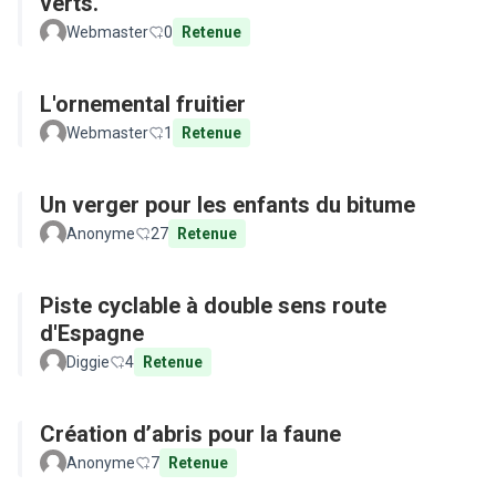
verts.
Webmaster
0
Retenue
L'ornemental fruitier
Webmaster
1
Retenue
Un verger pour les enfants du bitume
Anonyme
27
Retenue
Piste cyclable à double sens route
d'Espagne
Diggie
4
Retenue
Création d’abris pour la faune
Anonyme
7
Retenue