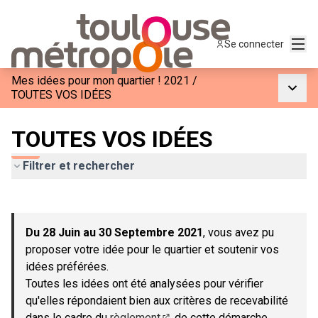
Menu
Se connecter
Mes idées pour mon quartier ! 2021
/
Menu p
TOUTES VOS IDÉES
TOUTES VOS IDÉES
Filtrer et rechercher
Passer la carte
Leaflet
|
©
OpenStreetMap
contributors
L'élément suivant est une carte qui présente les éléments de c
+
Du 28 Juin au 30 Septembre 2021
, vous avez pu
−
proposer votre idée pour le quartier et soutenir vos
idées préférées.
Toutes les idées ont été analysées pour vérifier
qu'elles répondaient bien aux critères de recevabilité
dans le cadre du
règlement
de cette démarche