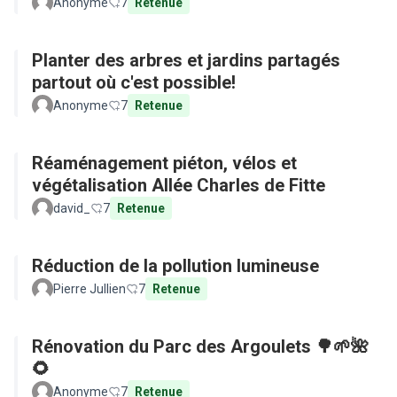
Anonyme
7
Retenue
Planter des arbres et jardins partagés
partout où c'est possible!
Anonyme
7
Retenue
Réaménagement piéton, vélos et
végétalisation Allée Charles de Fitte
david_
7
Retenue
Réduction de la pollution lumineuse
Pierre Jullien
7
Retenue
Rénovation du Parc des Argoulets 🌳🌱🌺
🌻
Anonyme
7
Retenue