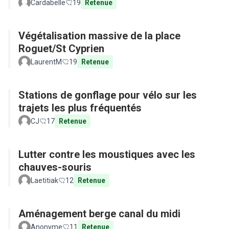
Cardabelle
19
Retenue
Végétalisation massive de la place
Roguet/St Cyprien
LaurentM
19
Retenue
Stations de gonflage pour vélo sur les
trajets les plus fréquentés
CJ
17
Retenue
Lutter contre les moustiques avec les
chauves-souris
Laetitiak
12
Retenue
Aménagement berge canal du midi
Anonyme
11
Retenue