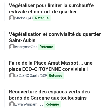
Végétaliser pour limiter la surchauffe
estivale et confort de quartier...
Marine
47
Retenue
Végétalisation et convivialité du quartier
Saint-Aubin
Anonyme
44
Retenue
Faire de la Place Amat Massot ... une
place ECO-CITOYENNE conviviale !
LECLERC Gaëlle
39
Retenue
Réouverture des espaces verts des
bords de Garonne aux toulousains
ErwanPurpan
35
Retenue