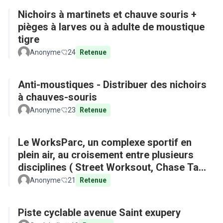
Nichoirs à martinets et chauve souris +
pièges à larves ou à adulte de moustique
tigre
Anonyme
24
Retenue
Anti-moustiques - Distribuer des nichoirs
à chauves-souris
Anonyme
23
Retenue
Le WorksParc, un complexe sportif en
plein air, au croisement entre plusieurs
disciplines ( Street Worksout, Chase Tag,
Parkour)
Anonyme
21
Retenue
Piste cyclable avenue Saint exupery