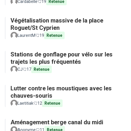
Cardabelle
19
Retenue
Végétalisation massive de la place
Roguet/St Cyprien
LaurentM
19
Retenue
Stations de gonflage pour vélo sur les
trajets les plus fréquentés
CJ
17
Retenue
Lutter contre les moustiques avec les
chauves-souris
Laetitiak
12
Retenue
Aménagement berge canal du midi
Anonyme
11
Retenue