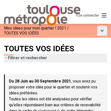
Menu
Se connecter
Mes idées pour mon quartier ! 2021
/
Menu p
TOUTES VOS IDÉES
TOUTES VOS IDÉES
Filtrer et rechercher
Passer la carte
Leaflet
|
©
OpenStreetMap
contributors
L'élément suivant est une carte qui présente les éléments de c
+
Du 28 Juin au 30 Septembre 2021
, vous avez pu
−
proposer votre idée pour le quartier et soutenir vos
idées préférées.
Toutes les idées ont été analysées pour vérifier
qu'elles répondaient bien aux critères de recevabilité
dans le cadre du
règlement
de cette démarche