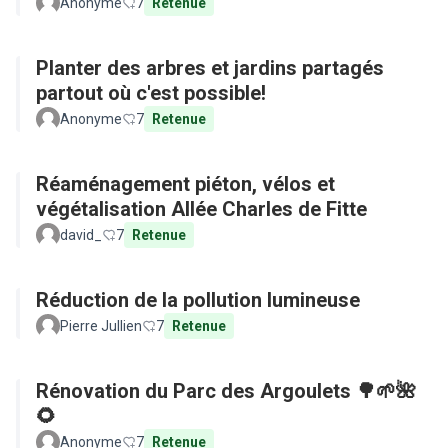
Anonyme
7
Retenue
Planter des arbres et jardins partagés
partout où c'est possible!
Anonyme
7
Retenue
Réaménagement piéton, vélos et
végétalisation Allée Charles de Fitte
david_
7
Retenue
Réduction de la pollution lumineuse
Pierre Jullien
7
Retenue
Rénovation du Parc des Argoulets 🌳🌱🌺
🌻
Anonyme
7
Retenue