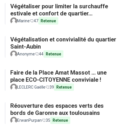
Végétaliser pour limiter la surchauffe
estivale et confort de quartier...
Marine
47
Retenue
Végétalisation et convivialité du quartier
Saint-Aubin
Anonyme
44
Retenue
Faire de la Place Amat Massot ... une
place ECO-CITOYENNE conviviale !
LECLERC Gaëlle
39
Retenue
Réouverture des espaces verts des
bords de Garonne aux toulousains
ErwanPurpan
35
Retenue