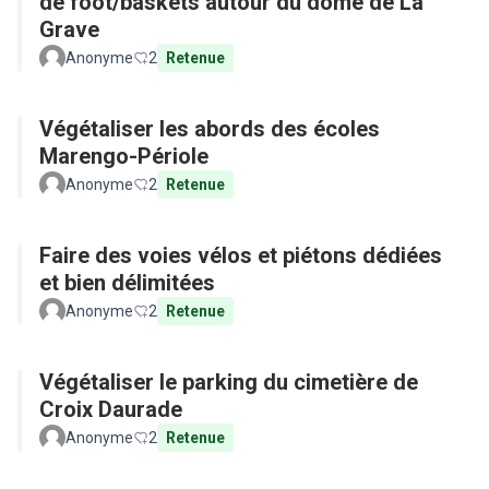
de foot/baskets autour du dôme de La
Grave
Anonyme
2
Retenue
Végétaliser les abords des écoles
Marengo-Périole
Anonyme
2
Retenue
Faire des voies vélos et piétons dédiées
et bien délimitées
Anonyme
2
Retenue
Végétaliser le parking du cimetière de
Croix Daurade
Anonyme
2
Retenue