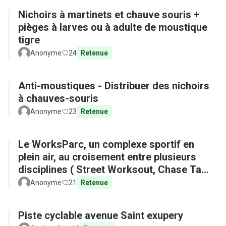
Nichoirs à martinets et chauve souris +
pièges à larves ou à adulte de moustique
tigre
Anonyme
24
Retenue
Anti-moustiques - Distribuer des nichoirs
à chauves-souris
Anonyme
23
Retenue
Le WorksParc, un complexe sportif en
plein air, au croisement entre plusieurs
disciplines ( Street Worksout, Chase Tag,
Parkour)
Anonyme
21
Retenue
Piste cyclable avenue Saint exupery