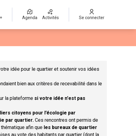
 +
Agenda
Activités
Se connecter
Leaflet
|
©
OpenStreetMap
contributors
mme des points de carte. L'élément peut être utilisé avec un lect
otre idée pour le quartier et soutenir vos idées
ndaient bien aux critères de recevabilité dans le
sur la plateforme
si votre idée n'est pas
liers citoyens pour l’écologie par
ie par quartier.
Ces rencontres ont permis de
r thématique afin que
les bureaux de quartier
ises au vote des habitants par quartier (dont la