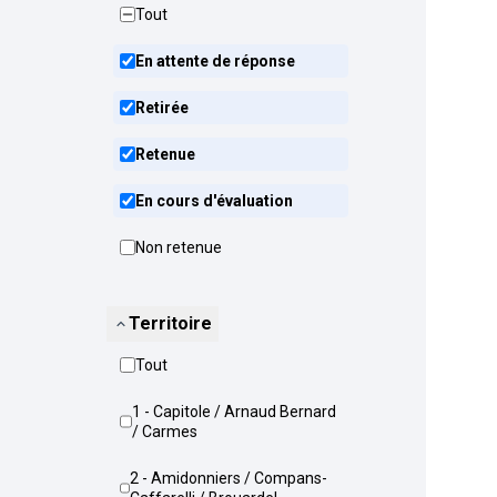
Tout
En attente de réponse
Retirée
Retenue
En cours d'évaluation
Non retenue
Territoire
Tout
1 - Capitole / Arnaud Bernard
/ Carmes
2 - Amidonniers / Compans-