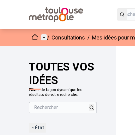
Accueil
Menu principal
/
Consultations
/
Mes idées pour mo
Passer
L'élément
+
−
TOUTES VOS
IDÉES
Filtrez de façon dynamique les
résultats de votre recherche.
État