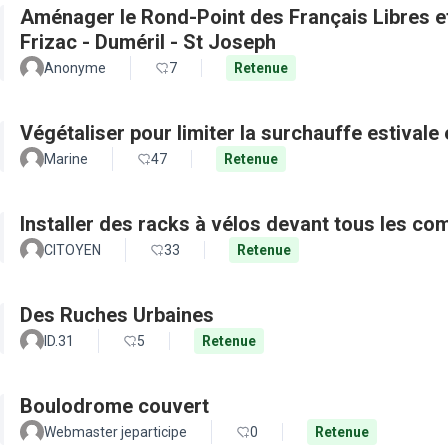
Aménager le Rond-Point des Français Libres et 
Frizac - Duméril - St Joseph
Anonyme
7
Retenue
Végétaliser pour limiter la surchauffe estivale e
Marine
47
Retenue
Installer des racks à vélos devant tous les c
CITOYEN
33
Retenue
Des Ruches Urbaines
ID.31
5
Retenue
Boulodrome couvert
Webmaster jeparticipe
0
Retenue