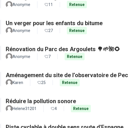
Anonyme
11
Retenue
Un verger pour les enfants du bitume
Anonyme
27
Retenue
Rénovation du Parc des Argoulets 🌳🌱🌺🌻
Anonyme
7
Retenue
Aménagement du site de l’observatoire de Pec
Karen
25
Retenue
Réduire la pollution sonore
Helene31201
4
Retenue
Piste cyclable à double sens route d'Espagne