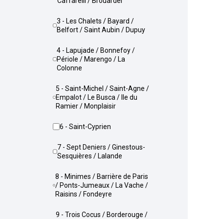
Caffarelli / Brouardel
3 - Les Chalets / Bayard /
Belfort / Saint Aubin / Dupuy
4 - Lapujade / Bonnefoy /
Périole / Marengo / La
Colonne
5 - Saint-Michel / Saint-Agne /
Empalot / Le Busca / Ile du
Ramier / Monplaisir
6 - Saint-Cyprien
7 - Sept Deniers / Ginestous-
Sesquières / Lalande
8 - Minimes / Barrière de Paris
/ Ponts-Jumeaux / La Vache /
Raisins / Fondeyre
9 - Trois Cocus / Borderouge /