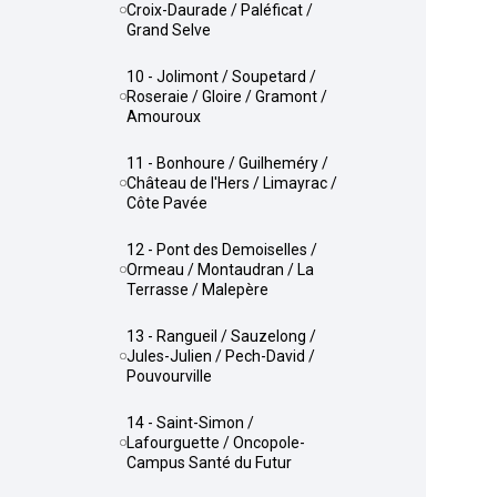
Croix-Daurade / Paléficat /
Grand Selve
10 - Jolimont / Soupetard /
Roseraie / Gloire / Gramont /
Amouroux
11 - Bonhoure / Guilheméry /
Château de l'Hers / Limayrac /
Côte Pavée
12 - Pont des Demoiselles /
Ormeau / Montaudran / La
Terrasse / Malepère
13 - Rangueil / Sauzelong /
Jules-Julien / Pech-David /
Pouvourville
14 - Saint-Simon /
Lafourguette / Oncopole-
Campus Santé du Futur