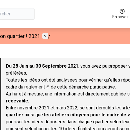
En savoir
Menu utilisateur
n quartier ! 2021
/
 la carte
 suivant est une carte qui présente les éléments de cette page co
Du 28 Juin au 30 Septembre 2021
, vous avez pu proposer v
préférées.
Toutes les idées ont été analysées pour vérifier qu'elles répo
cadre du
règlement
de cette démarche participative.
(S'ouvre dans un nouvel onglet)
Au fur et à mesure, une information est directement publiée 
recevable
.
Entre novembre 2021 et mars 2022, se sont déroulés les
ate
quartier
ainsi que
les ateliers citoyens pour le cadre de v
prioriser les idées déposées dans chaque quartier selon leu
puissent sélectionner les 10 idées finalistes qui seront soum