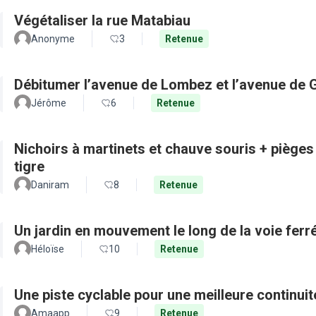
Végétaliser la rue Matabiau
Anonyme
3
Retenue
Débitumer l’avenue de Lombez et l’avenue de
Jérôme
6
Retenue
Nichoirs à martinets et chauve souris + pièges
tigre
Daniram
8
Retenue
Un jardin en mouvement le long de la voie ferré
Héloïse
10
Retenue
Une piste cyclable pour une meilleure continui
Amaapp
9
Retenue