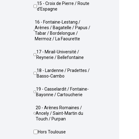
15 - Croix de Pierre / Route
d'Espagne
16 - Fontaine-Lestang /
Arènes / Bagatelle / Papus /
Tabar / Bordelongue /
Mermoz / La Faourette
17 - Mirail-Université /
Reynerie / Bellefontaine
18 - Lardenne / Pradettes /
Basso-Cambo
19 - Casselardit / Fontaine-
Bayonne / Cartoucherie
20 - Arènes Romaines /
Ancely / Saint-Martin du
Touch / Purpan
Hors Toulouse