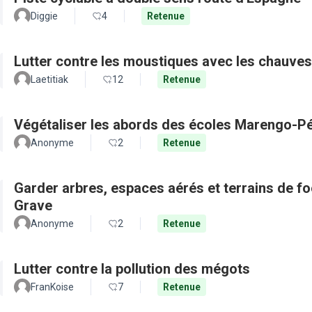
Diggie
4
Retenue
Lutter contre les moustiques avec les chauves
Laetitiak
12
Retenue
Végétaliser les abords des écoles Marengo-Pé
Anonyme
2
Retenue
Garder arbres, espaces aérés et terrains de f
Grave
Anonyme
2
Retenue
Lutter contre la pollution des mégots
FranKoise
7
Retenue