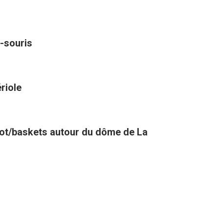
-souris
riole
oot/baskets autour du dôme de La