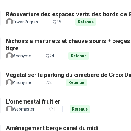
Réouverture des espaces verts des bords de 
ErwanPurpan
35
Retenue
Nichoirs à martinets et chauve souris + pièges
tigre
Anonyme
24
Retenue
Végétaliser le parking du cimetière de Croix D
Anonyme
2
Retenue
L'ornemental fruitier
Webmaster
1
Retenue
Aménagement berge canal du midi