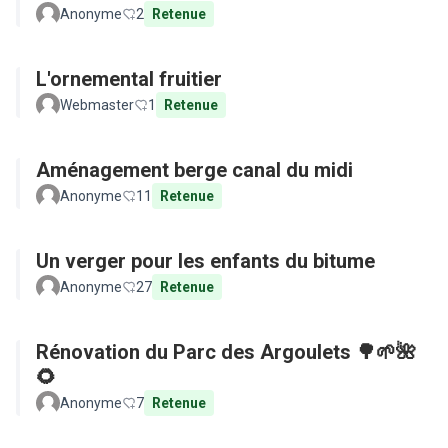
Anonyme
2
Retenue
L'ornemental fruitier
Webmaster
1
Retenue
Aménagement berge canal du midi
Anonyme
11
Retenue
Un verger pour les enfants du bitume
Anonyme
27
Retenue
Rénovation du Parc des Argoulets 🌳🌱🌺
🌻
Anonyme
7
Retenue