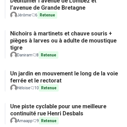
Débitumer l’avenue de Lombez et
l’avenue de Grande Bretagne
Jérôme
6
Retenue
Nichoirs à martinets et chauve souris +
pièges à larves ou à adulte de moustique
tigre
Daniram
8
Retenue
Un jardin en mouvement le long de la voie
ferrée et le rectorat
Héloïse
10
Retenue
Une piste cyclable pour une meilleure
continuité rue Henri Desbals
Amaapp
9
Retenue