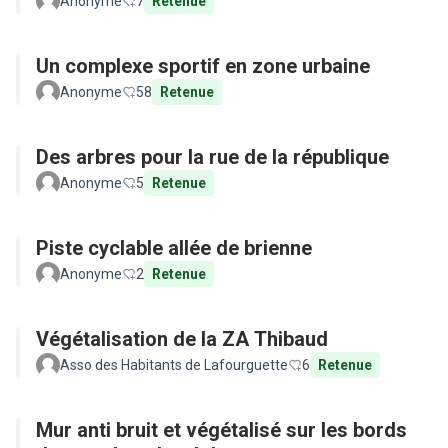
Anonyme
7
Retenue
Un complexe sportif en zone urbaine
Anonyme
58
Retenue
Des arbres pour la rue de la république
Anonyme
5
Retenue
Piste cyclable allée de brienne
Anonyme
2
Retenue
Végétalisation de la ZA Thibaud
Asso des Habitants de Lafourguette
6
Retenue
Mur anti bruit et végétalisé sur les bords