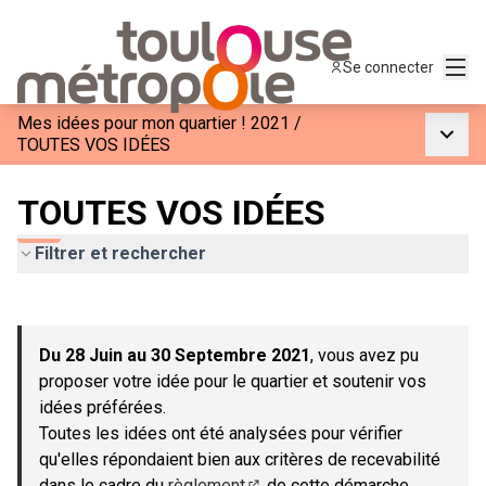
Menu
Se connecter
Mes idées pour mon quartier ! 2021
/
Menu p
TOUTES VOS IDÉES
TOUTES VOS IDÉES
Filtrer et rechercher
Passer la carte
Leaflet
|
©
OpenStreetMap
contributors
L'élément suivant est une carte qui présente les éléments de c
+
Du 28 Juin au 30 Septembre 2021
, vous avez pu
−
proposer votre idée pour le quartier et soutenir vos
idées préférées.
Toutes les idées ont été analysées pour vérifier
qu'elles répondaient bien aux critères de recevabilité
dans le cadre du
règlement
de cette démarche