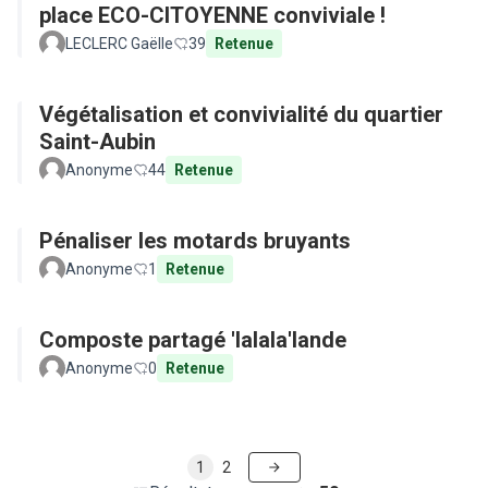
place ECO-CITOYENNE conviviale !
LECLERC Gaëlle
39
Retenue
Végétalisation et convivialité du quartier
Saint-Aubin
Anonyme
44
Retenue
Pénaliser les motards bruyants
Anonyme
1
Retenue
Composte partagé 'lalala'lande
Anonyme
0
Retenue
1
2