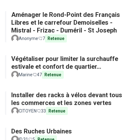
Aménager le Rond-Point des Français
Libres et le carrefour Demoiselles -
Mistral - Frizac - Duméril - St Joseph
Anonyme
7
Retenue
Végétaliser pour limiter la surchauffe
estivale et confort de quartier...
Marine
47
Retenue
Installer des racks à vélos devant tous
les commerces et les zones vertes
CITOYEN
33
Retenue
Des Ruches Urbaines
ID.31
5
Retenue