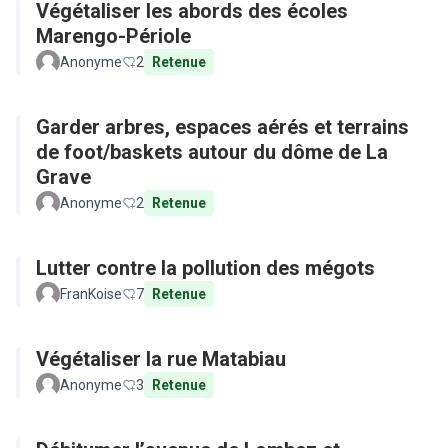
Végétaliser les abords des écoles
Marengo-Périole
Anonyme
2
Retenue
Garder arbres, espaces aérés et terrains
de foot/baskets autour du dôme de La
Grave
Anonyme
2
Retenue
Lutter contre la pollution des mégots
FranKoise
7
Retenue
Végétaliser la rue Matabiau
Anonyme
3
Retenue