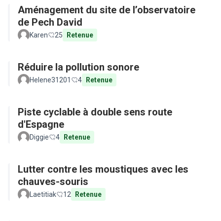
Aménagement du site de l’observatoire
de Pech David
Karen
25
Retenue
Réduire la pollution sonore
Helene31201
4
Retenue
Piste cyclable à double sens route
d'Espagne
Diggie
4
Retenue
Lutter contre les moustiques avec les
chauves-souris
Laetitiak
12
Retenue