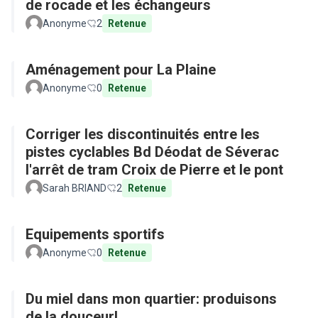
de rocade et les échangeurs
Anonyme
2
Retenue
Aménagement pour La Plaine
Anonyme
0
Retenue
Corriger les discontinuités entre les
pistes cyclables Bd Déodat de Séverac
l'arrêt de tram Croix de Pierre et le pont
Sarah BRIAND
2
Retenue
Equipements sportifs
Anonyme
0
Retenue
Du miel dans mon quartier: produisons
de la douceur!