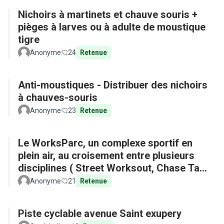
Nichoirs à martinets et chauve souris +
pièges à larves ou à adulte de moustique
tigre
Anonyme
24
Retenue
Anti-moustiques - Distribuer des nichoirs
à chauves-souris
Anonyme
23
Retenue
Le WorksParc, un complexe sportif en
plein air, au croisement entre plusieurs
disciplines ( Street Worksout, Chase Tag,
Parkour)
Anonyme
21
Retenue
Piste cyclable avenue Saint exupery