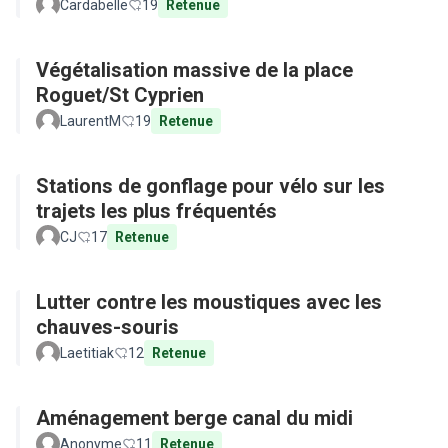
Cardabelle
19
Retenue
Végétalisation massive de la place
Roguet/St Cyprien
LaurentM
19
Retenue
Stations de gonflage pour vélo sur les
trajets les plus fréquentés
CJ
17
Retenue
Lutter contre les moustiques avec les
chauves-souris
Laetitiak
12
Retenue
Aménagement berge canal du midi
Anonyme
11
Retenue