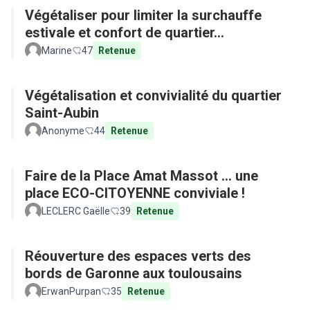
Végétaliser pour limiter la surchauffe
estivale et confort de quartier...
Marine
47
Retenue
Végétalisation et convivialité du quartier
Saint-Aubin
Anonyme
44
Retenue
Faire de la Place Amat Massot ... une
place ECO-CITOYENNE conviviale !
LECLERC Gaëlle
39
Retenue
Réouverture des espaces verts des
bords de Garonne aux toulousains
ErwanPurpan
35
Retenue