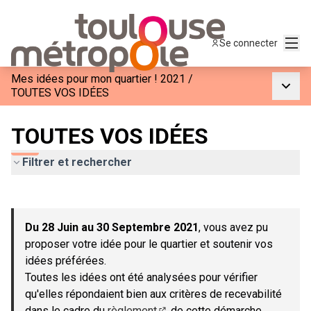
Menu
Se connecter
Mes idées pour mon quartier ! 2021
/
Menu p
TOUTES VOS IDÉES
TOUTES VOS IDÉES
Filtrer et rechercher
Passer la carte
Leaflet
|
©
OpenStreetMap
contributors
L'élément suivant est une carte qui présente les éléments de c
+
Du 28 Juin au 30 Septembre 2021
, vous avez pu
−
proposer votre idée pour le quartier et soutenir vos
idées préférées.
Toutes les idées ont été analysées pour vérifier
qu'elles répondaient bien aux critères de recevabilité
dans le cadre du
règlement
de cette démarche