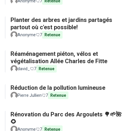
Anonyme
7
Retenue
Planter des arbres et jardins partagés
partout où c'est possible!
Anonyme
7
Retenue
Réaménagement piéton, vélos et
végétalisation Allée Charles de Fitte
david_
7
Retenue
Réduction de la pollution lumineuse
Pierre Jullien
7
Retenue
Rénovation du Parc des Argoulets 🌳🌱🌺
🌻
Anonyme
7
Retenue