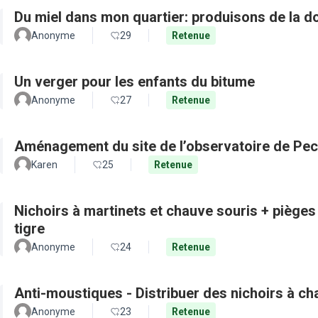
Du miel dans mon quartier: produisons de la d
Anonyme
29
Retenue
Un verger pour les enfants du bitume
Anonyme
27
Retenue
Aménagement du site de l’observatoire de Pec
Karen
25
Retenue
Nichoirs à martinets et chauve souris + pièges
tigre
Anonyme
24
Retenue
Anti-moustiques - Distribuer des nichoirs à c
Anonyme
23
Retenue