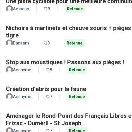
Une piste cyclable pour une meilleure continui
Amaapp
9
Retenue
Nichoirs à martinets et chauve souris + pièges
tigre
Daniram
8
Retenue
Stop aux moustiques ! Passons aux pièges !
Anonyme
8
Retenue
Création d’abris pour la faune
Anonyme
7
Retenue
Aménager le Rond-Point des Français Libres et 
Frizac - Duméril - St Joseph
Anonyme
7
Retenue