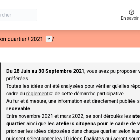
En savoir
Menu utilisateur
n quartier ! 2021
/
 la carte
 suivant est une carte qui présente les éléments de cette page co
Du 28 Juin au 30 Septembre 2021
, vous avez pu proposer v
préférées.
Toutes les idées ont été analysées pour vérifier qu'elles répo
cadre du
règlement
de cette démarche participative.
(S'ouvre dans un nouvel onglet)
Au fur et à mesure, une information est directement publiée 
recevable
.
Entre novembre 2021 et mars 2022, se sont déroulés les
ate
quartier
ainsi que
les ateliers citoyens pour le cadre de v
prioriser les idées déposées dans chaque quartier selon leu
puissent sélectionner les 10 idées finalistes qui seront soum