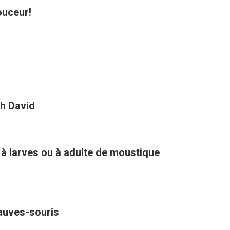
ouceur!
h David
 à larves ou à adulte de moustique
hauves-souris