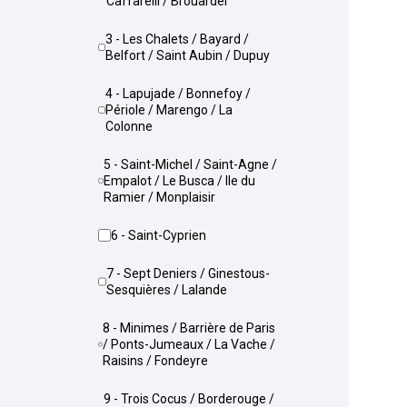
Caffarelli / Brouardel
3 - Les Chalets / Bayard /
Belfort / Saint Aubin / Dupuy
4 - Lapujade / Bonnefoy /
Périole / Marengo / La
Colonne
5 - Saint-Michel / Saint-Agne /
Empalot / Le Busca / Ile du
Ramier / Monplaisir
6 - Saint-Cyprien
7 - Sept Deniers / Ginestous-
Sesquières / Lalande
8 - Minimes / Barrière de Paris
/ Ponts-Jumeaux / La Vache /
Raisins / Fondeyre
9 - Trois Cocus / Borderouge /