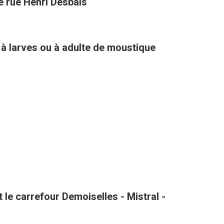
té rue Henri Desbals
 à larves ou à adulte de moustique
le carrefour Demoiselles - Mistral -