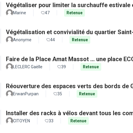
Végétaliser pour limiter la surchauffe estivale e
Marine
47
Retenue
Végétalisation et convivialité du quartier Sain
Anonyme
44
Retenue
Faire de la Place Amat Massot ... une place E
LECLERC Gaëlle
39
Retenue
Réouverture des espaces verts des bords de 
ErwanPurpan
35
Retenue
Installer des racks à vélos devant tous les c
CITOYEN
33
Retenue