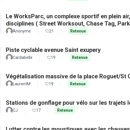
Le WorksParc, un complexe sportif en plein air
disciplines ( Street Worksout, Chase Tag, Par
Anonyme
21
Retenue
Piste cyclable avenue Saint exupery
Cardabelle
19
Retenue
Végétalisation massive de la place Roguet/St 
LaurentM
19
Retenue
Stations de gonflage pour vélo sur les trajets 
CJ
17
Retenue
Lutter contre les moustiques avec les chauves