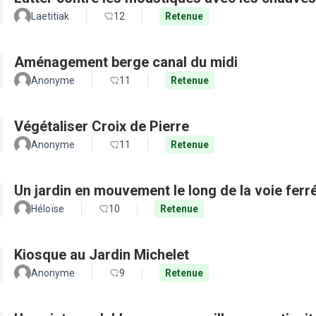
Laetitiak
12
Retenue
Aménagement berge canal du midi
Anonyme
11
Retenue
Végétaliser Croix de Pierre
Anonyme
11
Retenue
Un jardin en mouvement le long de la voie ferré
Héloïse
10
Retenue
Kiosque au Jardin Michelet
Anonyme
9
Retenue