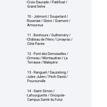
Croix-Daurade / Paléficat /
Grand Selve
10 - Jolimont / Soupetard /
Roseraie / Gloire / Gramont /
Amouroux
11 - Bonhoure / Guilheméry /
Château de l'Hers / Limayrac /
Côte Pavée
12 - Pont des Demoiselles /
Ormeau / Montaudran / La
Terrasse / Malepère
13 - Rangueil / Sauzelong /
Jules-Julien / Pech-David /
Pouvourville
14 - Saint-Simon /
Lafourguette / Oncopole-
Campus Santé du Futur