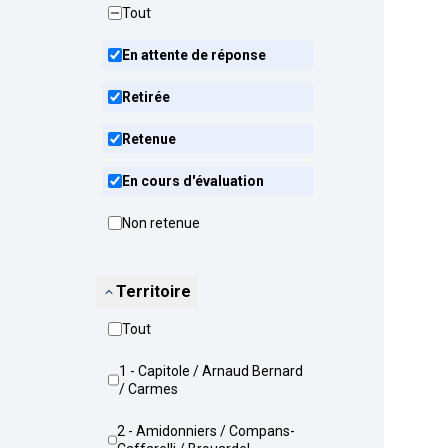
Tout
En attente de réponse
Retirée
Retenue
En cours d'évaluation
Non retenue
Territoire
Tout
1 - Capitole / Arnaud Bernard
/ Carmes
2 - Amidonniers / Compans-