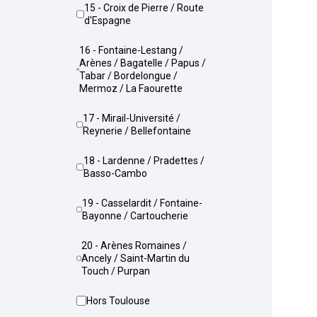
15 - Croix de Pierre / Route
d'Espagne
16 - Fontaine-Lestang /
Arènes / Bagatelle / Papus /
Tabar / Bordelongue /
Mermoz / La Faourette
17 - Mirail-Université /
Reynerie / Bellefontaine
18 - Lardenne / Pradettes /
Basso-Cambo
19 - Casselardit / Fontaine-
Bayonne / Cartoucherie
20 - Arènes Romaines /
Ancely / Saint-Martin du
Touch / Purpan
Hors Toulouse