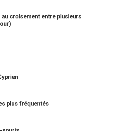
, au croisement entre plusieurs
kour)
Cyprien
les plus fréquentés
-souris