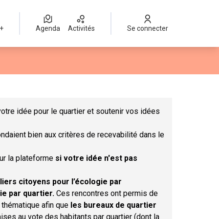
 +
Agenda
Activités
Se connecter
Leaflet
|
©
OpenStreetMap
contributors
mme des points de carte. L'élément peut être utilisé avec un lect
otre idée pour le quartier et soutenir vos idées
ndaient bien aux critères de recevabilité dans le
sur la plateforme
si votre idée n'est pas
liers citoyens pour l’écologie par
ie par quartier.
Ces rencontres ont permis de
r thématique afin que
les bureaux de quartier
ises au vote des habitants par quartier (dont la