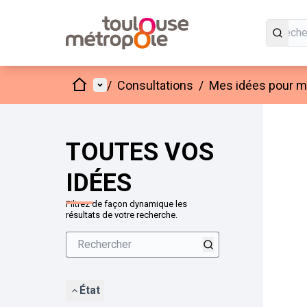
Accueil
Menu principal
/
Consultations
/
Mes idées pour mo
Passer
L'élément
+
−
TOUTES VOS
IDÉES
Filtrez de façon dynamique les
résultats de votre recherche.
État