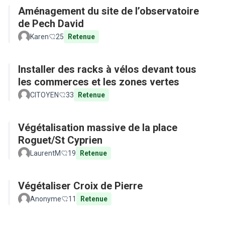
Aménagement du site de l’observatoire
de Pech David
Karen
25
Retenue
Installer des racks à vélos devant tous
les commerces et les zones vertes
CITOYEN
33
Retenue
Végétalisation massive de la place
Roguet/St Cyprien
LaurentM
19
Retenue
Végétaliser Croix de Pierre
Anonyme
11
Retenue