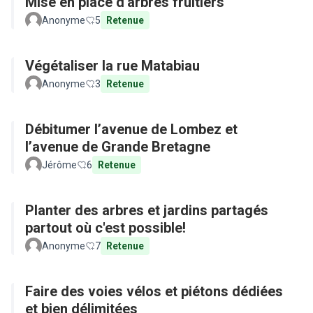
Mise en place d'arbres fruitiers
Anonyme
5
Retenue
Végétaliser la rue Matabiau
Anonyme
3
Retenue
Débitumer l’avenue de Lombez et
l’avenue de Grande Bretagne
Jérôme
6
Retenue
Planter des arbres et jardins partagés
partout où c'est possible!
Anonyme
7
Retenue
Faire des voies vélos et piétons dédiées
et bien délimitées