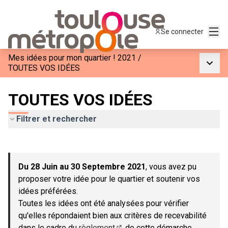
Menu
Se connecter
Mes idées pour mon quartier ! 2021
/
Menu p
TOUTES VOS IDÉES
TOUTES VOS IDÉES
Filtrer et rechercher
Passer la carte
Leaflet
|
©
OpenStreetMap
contributors
L'élément suivant est une carte qui présente les éléments de c
+
Du 28 Juin au 30 Septembre 2021
, vous avez pu
−
proposer votre idée pour le quartier et soutenir vos
idées préférées.
Toutes les idées ont été analysées pour vérifier
qu'elles répondaient bien aux critères de recevabilité
dans le cadre du
règlement
de cette démarche