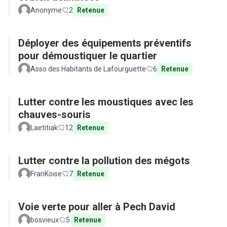
Anonyme
2
Retenue
Déployer des équipements préventifs
pour démoustiquer le quartier
Asso des Habitants de Lafourguette
6
Retenue
Lutter contre les moustiques avec les
chauves-souris
Laetitiak
12
Retenue
Lutter contre la pollution des mégots
FranKoise
7
Retenue
Voie verte pour aller à Pech David
bosvieux
5
Retenue