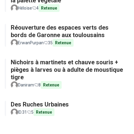
la palette végétale
Héloïse
4
Retenue
Réouverture des espaces verts des
bords de Garonne aux toulousains
ErwanPurpan
35
Retenue
Nichoirs à martinets et chauve souris +
pièges à larves ou à adulte de moustique
tigre
Daniram
8
Retenue
Des Ruches Urbaines
ID.31
5
Retenue