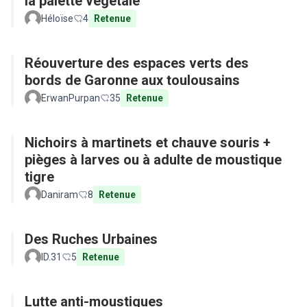
la palette végétale
Héloïse
4
Retenue
Réouverture des espaces verts des
bords de Garonne aux toulousains
ErwanPurpan
35
Retenue
Nichoirs à martinets et chauve souris +
pièges à larves ou à adulte de moustique
tigre
Daniram
8
Retenue
Des Ruches Urbaines
ID.31
5
Retenue
Lutte anti-moustiques