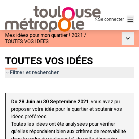
Menu
Se connecter
Mes idées pour mon quartier ! 2021
/
Menu p
TOUTES VOS IDÉES
TOUTES VOS IDÉES
Filtrer et rechercher
Passer la carte
Leaflet
|
©
OpenStreetMap
contributors
L'élément suivant est une carte qui présente les éléments de c
+
Du 28 Juin au 30 Septembre 2021
, vous avez pu
−
proposer votre idée pour le quartier et soutenir vos
idées préférées.
Toutes les idées ont été analysées pour vérifier
qu'elles répondaient bien aux critères de recevabilité
dans le cadre du
règlement
de cette démarche