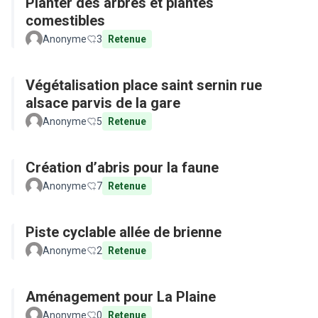
Planter des arbres et plantes
comestibles
Anonyme
3
Retenue
Végétalisation place saint sernin rue
alsace parvis de la gare
Anonyme
5
Retenue
Création d’abris pour la faune
Anonyme
7
Retenue
Piste cyclable allée de brienne
Anonyme
2
Retenue
Aménagement pour La Plaine
Anonyme
0
Retenue