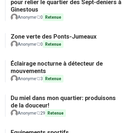
pour relier le quartier des Sept-deniers à
Ginestous
Anonyme
0
Retenue
Zone verte des Ponts-Jumeaux
Anonyme
0
Retenue
Éclairage nocturne à détecteur de
mouvements
Anonyme
3
Retenue
Du miel dans mon quartier: produisons
de la douceur!
Anonyme
29
Retenue
Equipements sportifs