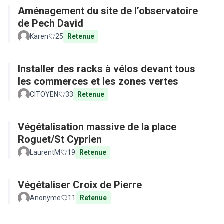
Aménagement du site de l’observatoire
de Pech David
Karen
25
Retenue
Installer des racks à vélos devant tous
les commerces et les zones vertes
CITOYEN
33
Retenue
Végétalisation massive de la place
Roguet/St Cyprien
LaurentM
19
Retenue
Végétaliser Croix de Pierre
Anonyme
11
Retenue