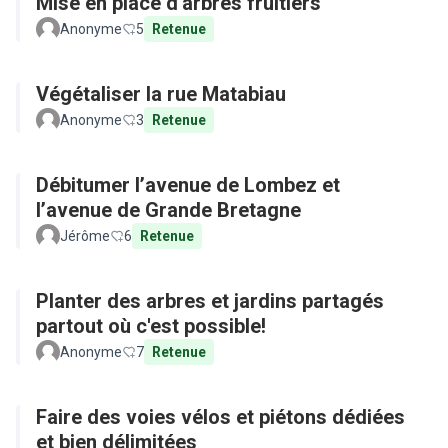
Mise en place d'arbres fruitiers
Anonyme
5
Retenue
Végétaliser la rue Matabiau
Anonyme
3
Retenue
Débitumer l’avenue de Lombez et
l’avenue de Grande Bretagne
Jérôme
6
Retenue
Planter des arbres et jardins partagés
partout où c'est possible!
Anonyme
7
Retenue
Faire des voies vélos et piétons dédiées
et bien délimitées