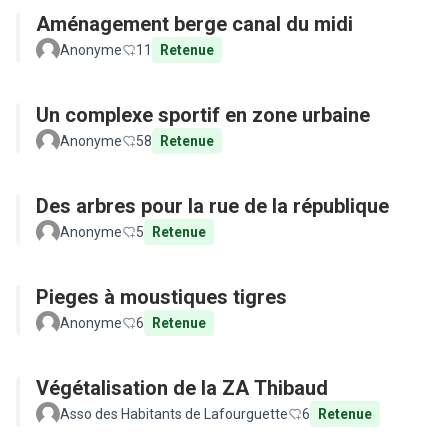
Aménagement berge canal du midi
Anonyme
11
Retenue
Un complexe sportif en zone urbaine
Anonyme
58
Retenue
Des arbres pour la rue de la république
Anonyme
5
Retenue
Pieges à moustiques tigres
Anonyme
6
Retenue
Végétalisation de la ZA Thibaud
Asso des Habitants de Lafourguette
6
Retenue