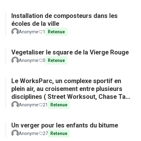
Installation de composteurs dans les
écoles de la ville
Anonyme
1
Retenue
Vegetaliser le square de la Vierge Rouge
Anonyme
0
Retenue
Le WorksParc, un complexe sportif en
plein air, au croisement entre plusieurs
disciplines ( Street Worksout, Chase Tag,
Parkour)
Anonyme
21
Retenue
Un verger pour les enfants du bitume
Anonyme
27
Retenue