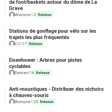
de foot/baskets autour du dôme de La
Grave
Anonyme
2
Retenue
Stations de gonflage pour vélo sur les
trajets les plus fréquentés
CJ
17
Retenue
Eisenhower : Arbres pour pistes
cyclables
Daniram
6
Retenue
Anti-moustiques - Distribuer des nichoirs
à chauves-souris
Anonyme
23
Retenue