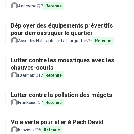
Anonyme
2
Retenue
Déployer des équipements préventifs
pour démoustiquer le quartier
Asso des Habitants de Lafourguette
6
Retenue
Lutter contre les moustiques avec les
chauves-souris
Laetitiak
12
Retenue
Lutter contre la pollution des mégots
FranKoise
7
Retenue
Voie verte pour aller à Pech David
bosvieux
5
Retenue