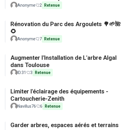
Anonyme
2
Retenue
Rénovation du Parc des Argoulets 🌳🌱🌺
🌻
Anonyme
7
Retenue
Augmenter l'Installation de L'arbre Algal
dans Toulouse
ID.31
3
Retenue
Limiter l'éclairage des équipements -
Cartoucherie-Zenith
Navillus76
6
Retenue
Garder arbres, espaces aérés et terrains