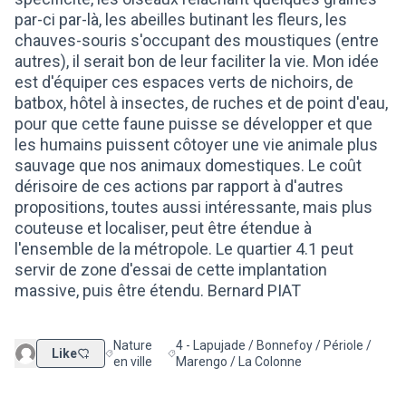
par-ci par-là, les abeilles butinant les fleurs, les
chauves-souris s'occupant des moustiques (entre
autres), il serait bon de leur faciliter la vie. Mon idée
est d'équiper ces espaces verts de nichoirs, de
batbox, hôtel à insectes, de ruches et de point d'eau,
pour que cette faune puisse se développer et que
les humains puissent côtoyer une vie animale plus
sauvage que nos animaux domestiques. Le coût
dérisoire de ces actions par rapport à d'autres
propositions, toutes aussi intéressante, mais plus
couteuse et localiser, peut être étendue à
l'ensemble de la métropole. Le quartier 4.1 peut
servir de zone d'essai de cette implantation
massive, puis être étendu. Bernard PIAT
Nature
4 - Lapujade / Bonnefoy / Périole /
Like
Filtrer les résultats de la catégorie : Nature en ville
Filtrer les résultats pour le secteur : 4 -
en ville
Marengo / La Colonne