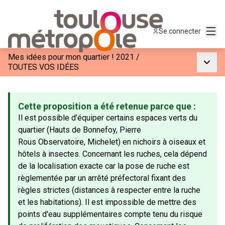
Menu
Se connecter
Mes idées pour mon quartier ! 2021
/
Menu p
TOUTES VOS IDÉES
Cette proposition a été retenue parce que :
Il est possible d’équiper certains espaces verts du
quartier (Hauts de Bonnefoy, Pierre
Rous Observatoire, Michelet) en nichoirs à oiseaux et
hôtels à insectes. Concernant les ruches, cela dépend
de la localisation exacte car la pose de ruche est
règlementée par un arrêté préfectoral fixant des
règles strictes (distances à respecter entre la ruche
et les habitations). Il est impossible de mettre des
points d'eau supplémentaires compte tenu du risque