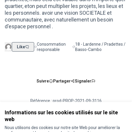
quartier, eton peut multiplier les projets, les lieux et
les personnels. avoir une vision SOCIETALE et
communautaire, avec naturellement un besoin
d'espace personnel .
Consommation
18 - Lardenne / Pradettes /
Like
Filtrer les résultats de la catégorie : Consommation 
Filtrer les résultats pour le sec
responsable
Basso-Cambo
Suivre
Partager
Signaler
Référence : prod-PROP-2021-09-3116
Numéro de version 1
(sur 1)
voir les autres versions
Vérifiez l'empreinte numérique
Informations sur les cookies utilisés sur le site
web
Nous utilisons des cookies sur notre site Web pour améliorer la
Conditions d'utilisation