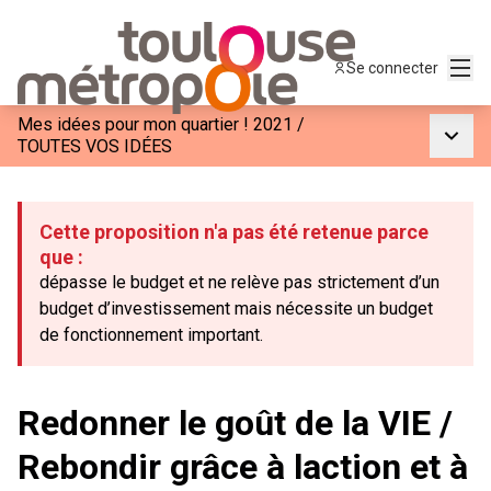
Menu
Se connecter
Mes idées pour mon quartier ! 2021
/
Menu p
TOUTES VOS IDÉES
Cette proposition n'a pas été retenue parce
que :
dépasse le budget et ne relève pas strictement d’un
budget d’investissement mais nécessite un budget
de fonctionnement important.
Redonner le goût de la VIE /
Rebondir grâce à laction et à