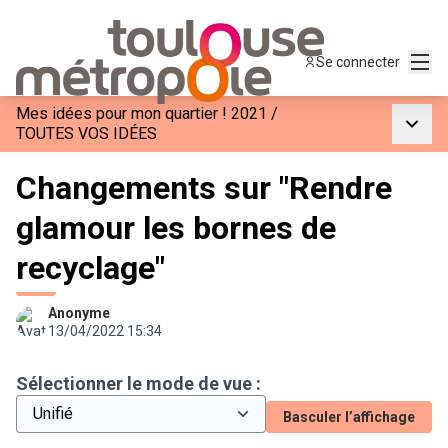
Menu
Se connecter
Mes idées pour mon quartier ! 2021
/
Menu p
TOUTES VOS IDÉES
Changements sur "Rendre
glamour les bornes de
recyclage"
Anonyme
13/04/2022 15:34
Sélectionner le mode de vue :
Basculer l’affichage