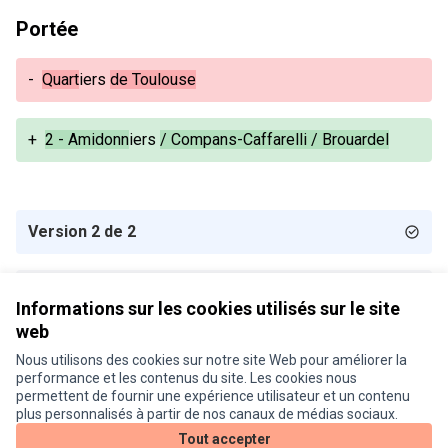
Portée
-
Quart
iers
de Toulouse
+
2 - Amidonn
iers
/ Compans-Caffarelli / Brouardel
Version 2 de 2
Version 1 de 2
Informations sur les cookies utilisés sur le site
web
Nous utilisons des cookies sur notre site Web pour améliorer la
Conditions d'utilisation
performance et les contenus du site. Les cookies nous
Paramètres des cookies
permettent de fournir une expérience utilisateur et un contenu
Je participe ! sur X
Je participe ! sur Facebook
Je participe ! sur Instagram
plus personnalisés à partir de nos canaux de médias sociaux.
(Lien externe)
(Lien externe)
(Lien externe)
Tout accepter