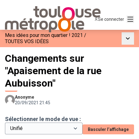
Menu
Se connecter
Mes idées pour mon quartier ! 2021
/
Menu p
TOUTES VOS IDÉES
Changements sur
"Apaisement de la rue
Aubuisson"
Anonyme
20/09/2021 21:45
Sélectionner le mode de vue :
Basculer l’affichage