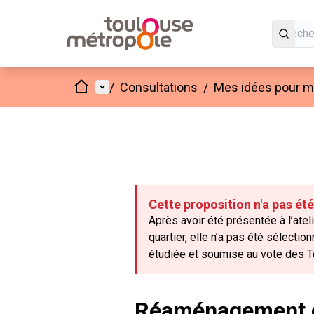
Accueil
Menu principal
/
Consultations
/
Mes idées pour mo
Cette proposition n'a pas ét
Après avoir été présentée à l’atel
quartier, elle n’a pas été sélecti
étudiée et soumise au vote des T
Réaménagement du