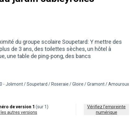
imité du groupe scolaire Soupetard: Y mettre des
plus de 3 ans, des toilettes sèches, un hôtel à
ue, une table de ping-pong, des bancs
0 - Jolimont / Soupetard / Roseraie / Gloire / Gramont / Amouroux
de la catégorie : Nature en ville
trer les résultats pour le secteur : 10 - Jolimont / Soupetard / Roseraie 
éro de version 1
(sur 1)
Vérifiez l'empreinte
ir les autres versions
numérique