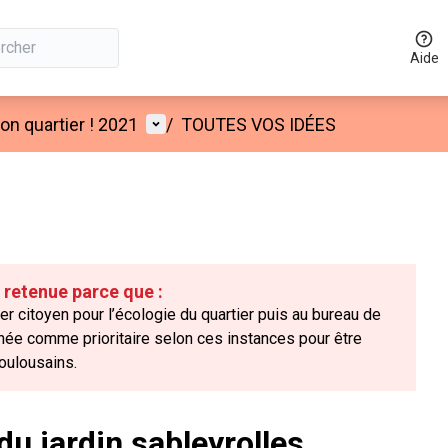
Aide
Menu utilisateur
n quartier ! 2021
/
TOUTES VOS IDÉES
é retenue parce que :
ier citoyen pour l’écologie du quartier puis au bureau de
onnée comme prioritaire selon ces instances pour être
oulousains.
 jardin sableyrolles