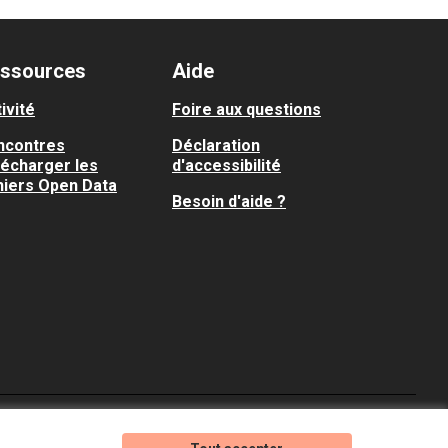
ssources
Aide
ivité
Foire aux questions
ncontres
Déclaration
lécharger les
d'accessibilité
hiers Open Data
Besoin d'aide ?
Je participe ! sur X
Je participe ! sur Faceboo
Je participe ! sur In