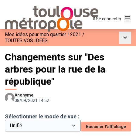
Menu
Se connecter
Mes idées pour mon quartier ! 2021
/
Menu p
TOUTES VOS IDÉES
Changements sur "Des
arbres pour la rue de la
république"
Anonyme
08/09/2021 14:52
Sélectionner le mode de vue :
Basculer l’affichage