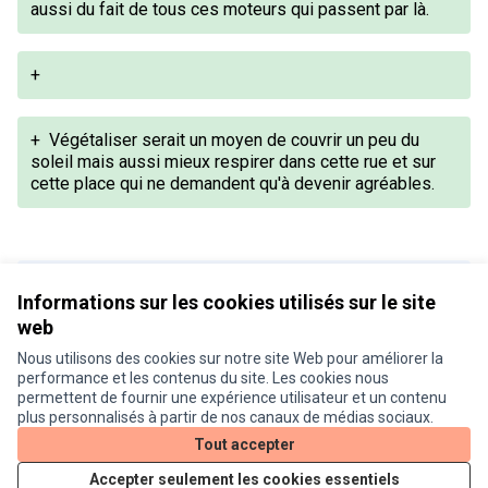
aussi du fait de tous ces moteurs qui passent par là.
+
+
Végétaliser serait un moyen de couvrir un peu du
soleil mais aussi mieux respirer dans cette rue et sur
cette place qui ne demandent qu'à devenir agréables.
Version 1 de 1
Informations sur les cookies utilisés sur le site
web
Nous utilisons des cookies sur notre site Web pour améliorer la
Conditions d'utilisation
performance et les contenus du site. Les cookies nous
Paramètres des cookies
permettent de fournir une expérience utilisateur et un contenu
Je participe ! sur X
Je participe ! sur Facebook
Je participe ! sur Instagram
plus personnalisés à partir de nos canaux de médias sociaux.
(Lien externe)
(Lien externe)
(Lien externe)
Tout accepter
Accepter seulement les cookies essentiels