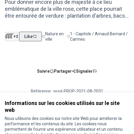
Pour donner encore plus de majesté à ce lieu
emblématique de la ville rose, cette place pourrait
être entourée de verdure : plantation d'arbres, bacs...
Nature en
1 - Capitole / Arnaud Bernard /
+2
Like
Filtrer les résultats de la catégorie : Nature en vill
Filtrer les résultats pour le secteur
ville
Carmes
Suivre
Partager
Signaler
Référence : prod-PROP-2021-08-2031
Numéro de version 1
(sur 1)
voir les autres versions
Vérifiez l'empreinte numérique
Informations sur les cookies utilisés sur le site
web
Nous utilisons des cookies sur notre site Web pour améliorer la
Conditions d'utilisation
performance et les contenus du site. Les cookies nous
Paramètres des cookies
permettent de fournir une expérience utilisateur et un contenu
Je participe ! sur X
Je participe ! sur Facebook
Je participe ! sur Instagram