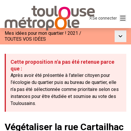
Menu
Se connecter
Mes idées pour mon quartier ! 2021
/
Menu p
TOUTES VOS IDÉES
Cette proposition n'a pas été retenue parce
que :
Après avoir été présentée à l’atelier citoyen pour
l’écologie du quartier puis au bureau de quartier, elle
n’a pas été sélectionnée comme prioritaire selon ces
instances pour être étudiée et soumise au vote des
Toulousains.
Végétaliser la rue Cartailhac