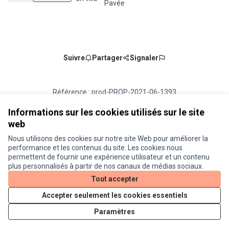
Pavée
Suivre
Partager
Signaler
Référence : prod-PROP-2021-06-1393
Numéro de version 1
(sur 1)
voir les autres versions
Vérifiez l'empreinte numérique
Informations sur les cookies utilisés sur le site
web
Nous utilisons des cookies sur notre site Web pour améliorer la
Conditions d'utilisation
performance et les contenus du site. Les cookies nous
Paramètres des cookies
permettent de fournir une expérience utilisateur et un contenu
Je participe ! sur X
Je participe ! sur Facebook
Je participe ! sur Instagram
plus personnalisés à partir de nos canaux de médias sociaux.
(Lien externe)
(Lien externe)
(Lien externe)
Tout accepter
Accepter seulement les cookies essentiels
Licence Cre
(Lien extern
Paramètres
(Lien externe)
Site réalisé grâce au
logiciel libre Decidim
.
(Lien externe)