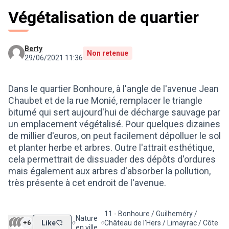
Végétalisation de quartier
Berty
Non retenue
29/06/2021 11:36
Dans le quartier Bonhoure, à l'angle de l'avenue Jean
Chaubet et de la rue Monié, remplacer le triangle
bitumé qui sert aujourd'hui de décharge sauvage par
un emplacement végétalisé. Pour quelques dizaines
de millier d'euros, on peut facilement dépolluer le sol
et planter herbe et arbres. Outre l'attrait esthétique,
cela permettrait de dissuader des dépôts d'ordures
mais également aux arbres d'absorber la pollution,
très présente à cet endroit de l'avenue.
11 - Bonhoure / Guilheméry /
Nature
+6
Like
Château de l'Hers / Limayrac / Côte
Filtrer les résultats de la catégorie : Nature en vill
Filtrer les résultats pour le secteur : 1
en ville