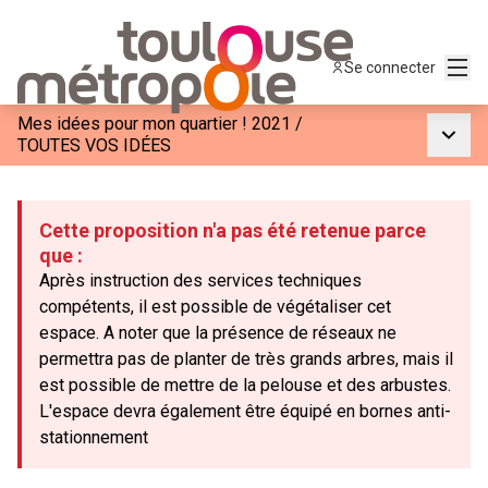
Menu
Se connecter
Mes idées pour mon quartier ! 2021
/
Menu p
TOUTES VOS IDÉES
Cette proposition n'a pas été retenue parce
que :
Après instruction des services techniques
compétents, il est possible de végétaliser cet
espace. A noter que la présence de réseaux ne
permettra pas de planter de très grands arbres, mais il
est possible de mettre de la pelouse et des arbustes.
L'espace devra également être équipé en bornes anti-
stationnement