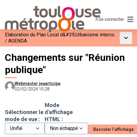
Men
Se connecter
Elaboration du Plan Local d&#39;Urbanisme intercommunal et Habitat
Menu p
/
AGENDA
Changements sur "Réunion
publique"
Webmaster jeparticipe
02/02/2024 10:28
Mode
Sélectionner le
d'affichage
mode de vue :
HTML :
Basculer l’affichage