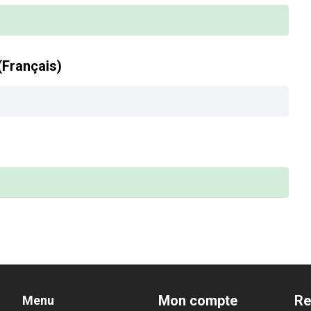
(Français)
Mon compte
Re
Menu