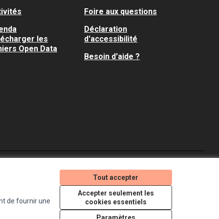
ivités
Foire aux questions
enda
Déclaration
lécharger les
d'accessibilité
hiers Open Data
Besoin d'aide ?
Je participe ! sur X
Je participe ! sur Faceboo
Je participe ! sur In
Tout accepter
(Lien externe)
(Lien externe)
(Lien externe)
Accepter seulement les
nt de fournir une
cookies essentiels
Licence Creative Comm
(Lien externe)
Paramètres