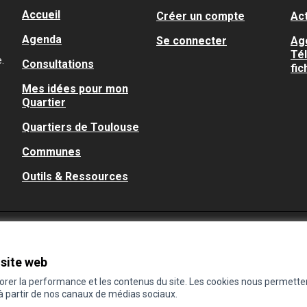
Accueil
Créer un compte
Act
Agenda
Se connecter
Ag
Té
.
Consultations
fic
Mes idées pour mon
Quartier
Quartiers de Toulouse
Communes
Outils & Ressources
 site web
iorer la performance et les contenus du site. Les cookies nous permette
 à partir de nos canaux de médias sociaux.