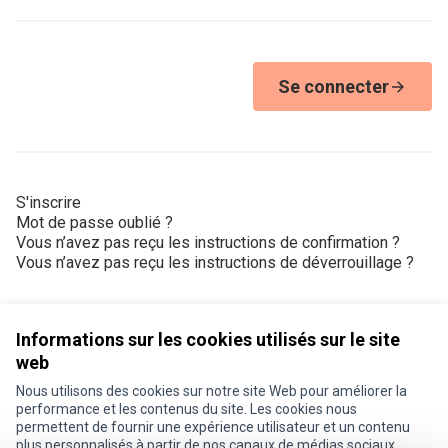
Se connecter
S'inscrire
Mot de passe oublié ?
Vous n’avez pas reçu les instructions de confirmation ?
Vous n’avez pas reçu les instructions de déverrouillage ?
Informations sur les cookies utilisés sur le site
web
Nous utilisons des cookies sur notre site Web pour améliorer la
Conditions d'utilisation
performance et les contenus du site. Les cookies nous
Paramètres des cookies
permettent de fournir une expérience utilisateur et un contenu
Je participe ! sur X
Je participe ! sur Facebook
Je participe ! sur Instagram
plus personnalisés à partir de nos canaux de médias sociaux.