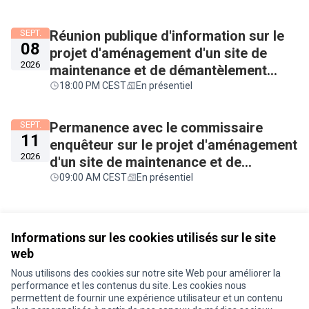
l'aéroport de Toulouse Francazal à
Cugnaux
SEPT.
Réunion publique d'information sur le
08
projet d'aménagement d'un site de
2026
maintenance et de démantèlement
aéronautique sur l'aéroport de
18:00 PM CEST
En présentiel
Toulouse Francazal à Cugnaux
SEPT.
Permanence avec le commissaire
11
enquêteur sur le projet d'aménagement
2026
d'un site de maintenance et de
démantèlement aéronautique sur
09:00 AM CEST
En présentiel
l'aéroport de Toulouse Francazal à
Cugnaux
Informations sur les cookies utilisés sur le site
web
Nous utilisons des cookies sur notre site Web pour améliorer la
performance et les contenus du site. Les cookies nous
permettent de fournir une expérience utilisateur et un contenu