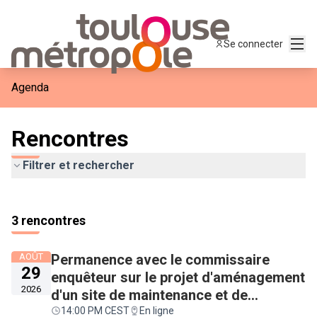
Menu
Se connecter
Agenda
Rencontres
Filtrer et rechercher
Passer la carte
Leaflet
|
©
OpenStreetMap
contributors
L'élément suivant est une carte qui présente les éléments de c
+
3 rencontres
−
AOÛT
Permanence avec le commissaire
29
enquêteur sur le projet d'aménagement
2026
d'un site de maintenance et de
démantèlement aéronautique sur
14:00 PM CEST
En ligne