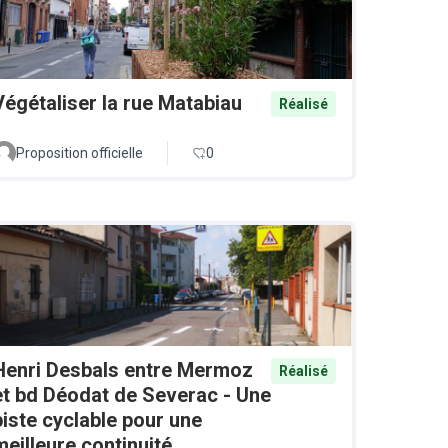
Végétaliser la rue Matabiau
Réalisé
Proposition officielle
0
Henri Desbals entre Mermoz
Réalisé
et bd Déodat de Severac - Une
piste cyclable pour une
meilleure continuité