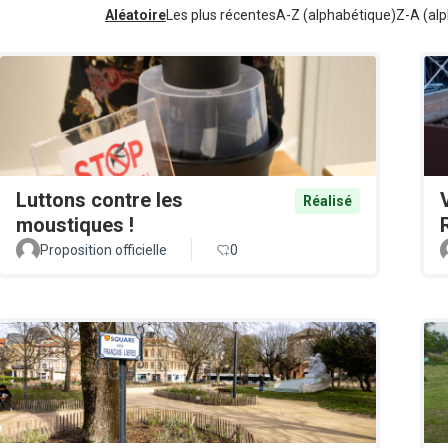
Aléatoire
Les plus récentes
A-Z (alphabétique)
Z-A (alp
Luttons contre les
Réalisé
moustiques !
Proposition officielle
0