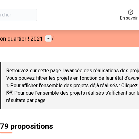
En savoir
Menu utilisateur
n quartier ! 2021
/
 la carte
 suivant est une carte qui présente les éléments de cette page co
Retrouvez sur cette page l'avancée des réalisations des proje
Vous pouvez filtrer les projets en fonction de leur état d'ava
✨Pour afficher l'ensemble des projets déjà réalisés : Cliquez 
🗺️ Pour que l'ensemble des projets réalisés s'affichent sur 
résultats par page.
79 propositions