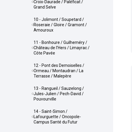
Croix-Daurade / Paléficat /
Grand Selve
10 - Jolimont / Soupetard /
Roseraie / Gloire / Gramont /
Amouroux
11 - Bonhoure / Guilheméry /
Château de l'Hers / Limayrac /
Côte Pavée
12 - Pont des Demoiselles /
Ormeau / Montaudran / La
Terrasse / Malepère
13 - Rangueil / Sauzelong /
Jules-Julien / Pech-David /
Pouvourville
14 - Saint-Simon /
Lafourguette / Oncopole-
Campus Santé du Futur