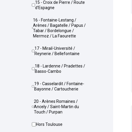
15 - Croix de Pierre / Route
d'Espagne
16 - Fontaine-Lestang /
Arènes / Bagatelle / Papus /
Tabar / Bordelongue /
Mermoz / La Faourette
17 - Mirail-Université /
Reynerie / Bellefontaine
18 - Lardenne / Pradettes /
Basso-Cambo
19 - Casselardit / Fontaine-
Bayonne / Cartoucherie
20 - Arènes Romaines /
Ancely / Saint-Martin du
Touch / Purpan
Hors Toulouse