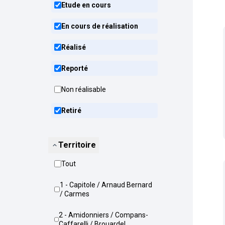
Etude en cours
En cours de réalisation
Réalisé
Reporté
Non réalisable
Retiré
Territoire
Tout
1 - Capitole / Arnaud Bernard
/ Carmes
2 - Amidonniers / Compans-
Caffarelli / Brouardel