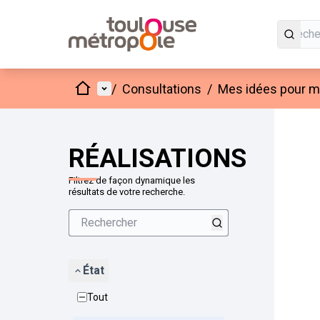
Accueil
Menu principal
/
Consultations
/
Mes idées pour mo
Passer
L'élément
+
−
RÉALISATIONS
Filtrez de façon dynamique les
résultats de votre recherche.
État
Tout