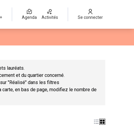
 +
Agenda
Activités
Se connecter
Leaflet
|
©
OpenStreetMap
contributors
mme des points de carte. L'élément peut être utilisé avec un lect
ts lauréats.
ncement et du quartier concerné.
sur "Réalisé" dans les filtres
la carte, en bas de page, modifiez le nombre de