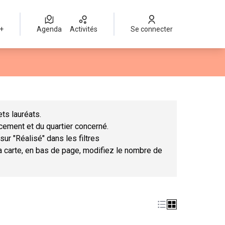
 +
Agenda
Activités
Se connecter
Leaflet
|
©
OpenStreetMap
contributors
mme des points de carte. L'élément peut être utilisé avec un lect
ts lauréats.
ncement et du quartier concerné.
sur "Réalisé" dans les filtres
la carte, en bas de page, modifiez le nombre de