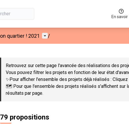
En savoir
Menu utilisateur
n quartier ! 2021
/
 la carte
 suivant est une carte qui présente les éléments de cette page co
Retrouvez sur cette page l'avancée des réalisations des proje
Vous pouvez filtrer les projets en fonction de leur état d'ava
✨Pour afficher l'ensemble des projets déjà réalisés : Cliquez 
🗺️ Pour que l'ensemble des projets réalisés s'affichent sur 
résultats par page.
79 propositions