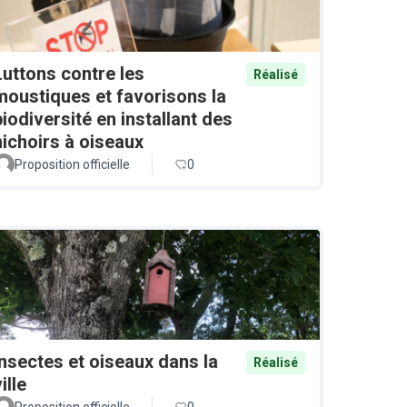
Luttons contre les
Réalisé
moustiques et favorisons la
biodiversité en installant des
nichoirs à oiseaux
Proposition officielle
0
Insectes et oiseaux dans la
Réalisé
ille
Proposition officielle
0