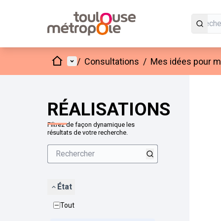
Accueil
Menu principal
/
Consultations
/
Mes idées pour mo
Passer
L'élément
+
−
RÉALISATIONS
Filtrez de façon dynamique les
résultats de votre recherche.
État
Tout