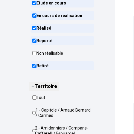
Etude en cours
En cours de réalisation
Réalisé
Reporté
Non réalisable
Retiré
Territoire
Tout
1 - Capitole / Arnaud Bernard
/ Carmes
2 - Amidonniers / Compans-
Caffarelli / Brouardel