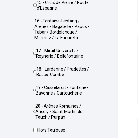
15 - Croix de Pierre / Route
d'Espagne
16 - Fontaine-Lestang /
Arènes / Bagatelle / Papus /
Tabar / Bordelongue /
Mermoz / La Faourette
17 - Mirail-Université /
Reynerie / Bellefontaine
18 - Lardenne / Pradettes /
Basso-Cambo
19 - Casselardit / Fontaine-
Bayonne / Cartoucherie
20 - Arènes Romaines /
Ancely / Saint-Martin du
Touch / Purpan
Hors Toulouse