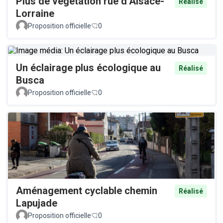
Plus de végétation rue d’Alsace-
Réalisé
Lorraine
Proposition officielle
0
Un éclairage plus écologique au
Réalisé
Busca
Proposition officielle
0
Aménagement cyclable chemin
Réalisé
Lapujade
Proposition officielle
0