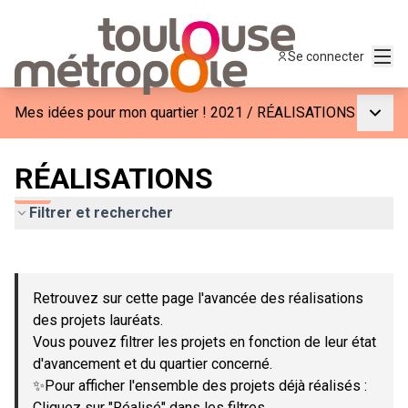
Menu
Se connecter
Menu p
Mes idées pour mon quartier ! 2021
/
RÉALISATIONS
RÉALISATIONS
Filtrer et rechercher
Passer la carte
Leaflet
|
©
OpenStreetMap
contributors
L'élément suivant est une carte qui présente les éléments de c
+
Retrouvez sur cette page l'avancée des réalisations
−
des projets lauréats.
Vous pouvez filtrer les projets en fonction de leur état
d'avancement et du quartier concerné.
✨Pour afficher l'ensemble des projets déjà réalisés :
Cliquez sur "Réalisé" dans les filtres