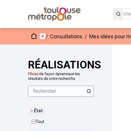
Accueil
Menu principal
/
Consultations
/
Mes idées pour mo
Passer
L'élément
+
−
RÉALISATIONS
Filtrez de façon dynamique les
résultats de votre recherche.
État
Tout