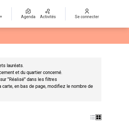
 +
Agenda
Activités
Se connecter
Leaflet
|
©
OpenStreetMap
contributors
mme des points de carte. L'élément peut être utilisé avec un lect
ts lauréats.
ncement et du quartier concerné.
sur "Réalisé" dans les filtres
la carte, en bas de page, modifiez le nombre de