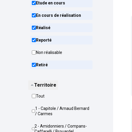
Etude en cours
En cours de réalisation
Réalisé
Reporté
Non réalisable
Retiré
Territoire
Tout
1 - Capitole / Arnaud Bernard
/ Carmes
2 - Amidonniers / Compans-
Caffarelli / Brouardel