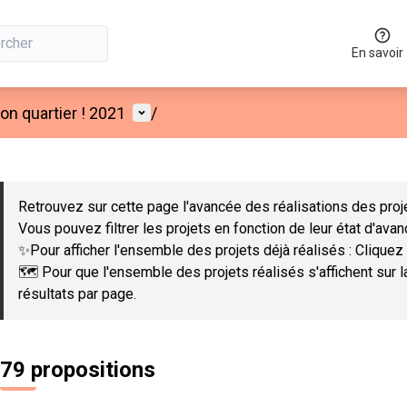
En savoir
Menu utilisateur
n quartier ! 2021
/
 la carte
 suivant est une carte qui présente les éléments de cette page co
Retrouvez sur cette page l'avancée des réalisations des proje
Vous pouvez filtrer les projets en fonction de leur état d'ava
✨Pour afficher l'ensemble des projets déjà réalisés : Cliquez 
🗺️ Pour que l'ensemble des projets réalisés s'affichent sur 
résultats par page.
79 propositions