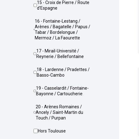
15 - Croix de Pierre / Route
d'Espagne
16 - Fontaine-Lestang /
Arènes / Bagatelle / Papus /
Tabar / Bordelongue /
Mermoz / La Faourette
17 - Mirail-Université /
Reynerie / Bellefontaine
18 - Lardenne / Pradettes /
Basso-Cambo
19 - Casselardit / Fontaine-
Bayonne / Cartoucherie
20 - Arènes Romaines /
Ancely / Saint-Martin du
Touch / Purpan
Hors Toulouse