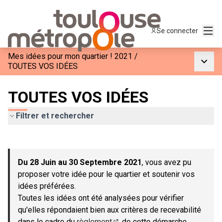
Menu
Se connecter
Mes idées pour mon quartier ! 2021
/
Menu p
TOUTES VOS IDÉES
TOUTES VOS IDÉES
Filtrer et rechercher
Passer la carte
Leaflet
|
©
OpenStreetMap
contributors
L'élément suivant est une carte qui présente les éléments de c
+
Du 28 Juin au 30 Septembre 2021
, vous avez pu
−
proposer votre idée pour le quartier et soutenir vos
idées préférées.
Toutes les idées ont été analysées pour vérifier
qu'elles répondaient bien aux critères de recevabilité
dans le cadre du
règlement
de cette démarche