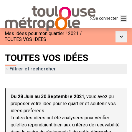
Menu
Se connecter
Mes idées pour mon quartier ! 2021
/
Menu p
TOUTES VOS IDÉES
TOUTES VOS IDÉES
Filtrer et rechercher
Passer la carte
Leaflet
|
©
OpenStreetMap
contributors
L'élément suivant est une carte qui présente les éléments de c
+
Du 28 Juin au 30 Septembre 2021
, vous avez pu
−
proposer votre idée pour le quartier et soutenir vos
idées préférées.
Toutes les idées ont été analysées pour vérifier
qu'elles répondaient bien aux critères de recevabilité
dans le cadre du
règlement
de cette démarche