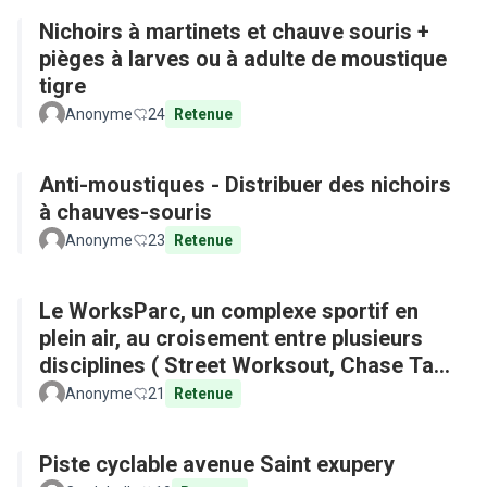
Nichoirs à martinets et chauve souris +
pièges à larves ou à adulte de moustique
tigre
Anonyme
24
Retenue
Anti-moustiques - Distribuer des nichoirs
à chauves-souris
Anonyme
23
Retenue
Le WorksParc, un complexe sportif en
plein air, au croisement entre plusieurs
disciplines ( Street Worksout, Chase Tag,
Parkour)
Anonyme
21
Retenue
Piste cyclable avenue Saint exupery