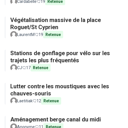
Cardabelle
19
Retenue
Végétalisation massive de la place
Roguet/St Cyprien
LaurentM
19
Retenue
Stations de gonflage pour vélo sur les
trajets les plus fréquentés
CJ
17
Retenue
Lutter contre les moustiques avec les
chauves-souris
Laetitiak
12
Retenue
Aménagement berge canal du midi
Anonyme
11
Retenue