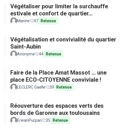
Végétaliser pour limiter la surchauffe
estivale et confort de quartier...
Marine
47
Retenue
Végétalisation et convivialité du quartier
Saint-Aubin
Anonyme
44
Retenue
Faire de la Place Amat Massot ... une
place ECO-CITOYENNE conviviale !
LECLERC Gaëlle
39
Retenue
Réouverture des espaces verts des
bords de Garonne aux toulousains
ErwanPurpan
35
Retenue