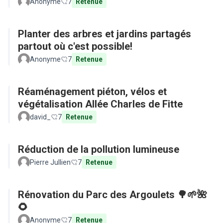
Anonyme
7
Retenue
Planter des arbres et jardins partagés
partout où c'est possible!
Anonyme
7
Retenue
Réaménagement piéton, vélos et
végétalisation Allée Charles de Fitte
david_
7
Retenue
Réduction de la pollution lumineuse
Pierre Jullien
7
Retenue
Rénovation du Parc des Argoulets 🌳🌱🌺
🌻
Anonyme
7
Retenue