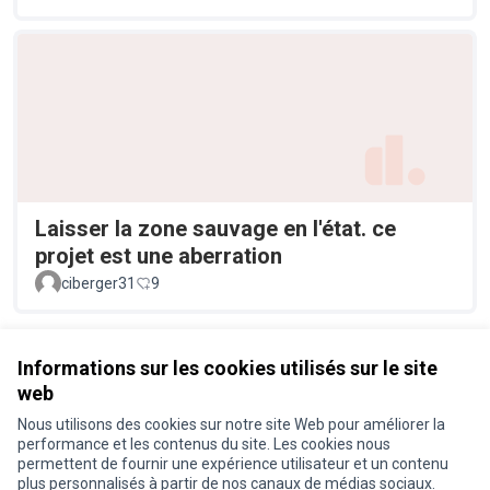
Laisser la zone sauvage en l'état. ce
projet est une aberration
ciberger31
9
Voir toutes les propositions retirées
Informations sur les cookies utilisés sur le site
web
Nous utilisons des cookies sur notre site Web pour améliorer la
Conditions d'utilisation
performance et les contenus du site. Les cookies nous
Paramètres des cookies
permettent de fournir une expérience utilisateur et un contenu
Je participe ! sur X
Je participe ! sur Facebook
Je participe ! sur Instagram
plus personnalisés à partir de nos canaux de médias sociaux.