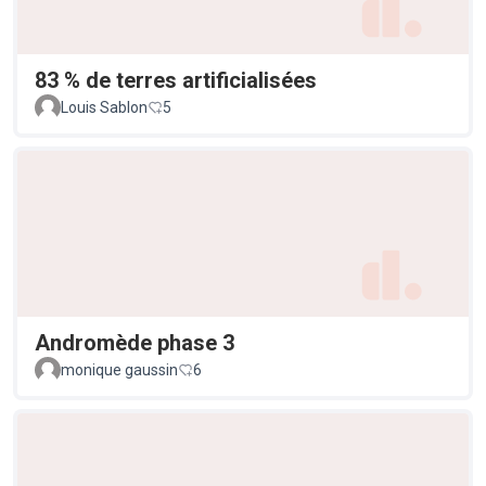
83 % de terres artificialisées
Louis Sablon
5
Andromède phase 3
monique gaussin
6