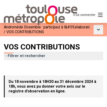
Menu
Se connecter
Andromède Ensemble : participez à l&#39;élaboration de la phase 3
Menu p
/
VOS CONTRIBUTIONS
VOS CONTRIBUTIONS
Filtrer et rechercher
Du 18 novembre à 18H30 au 31 décembre 2024 à
18h, vous avez pu donner votre avis sur le
registre d'observation en ligne.