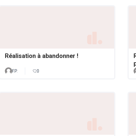
Réalisation à abandonner !
F.P.
0