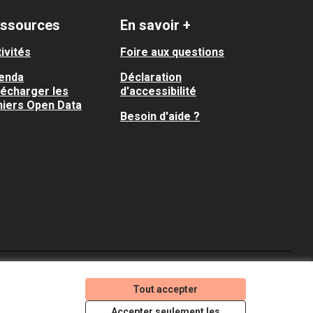
ssources
En savoir +
ivités
Foire aux questions
enda
Déclaration
lécharger les
d'accessibilité
hiers Open Data
Besoin d'aide ?
Je participe ! sur X
Je participe ! sur Faceboo
Je participe ! sur In
Tout accepter
(Lien externe)
(Lien externe)
(Lien externe)
Accepter seulement les