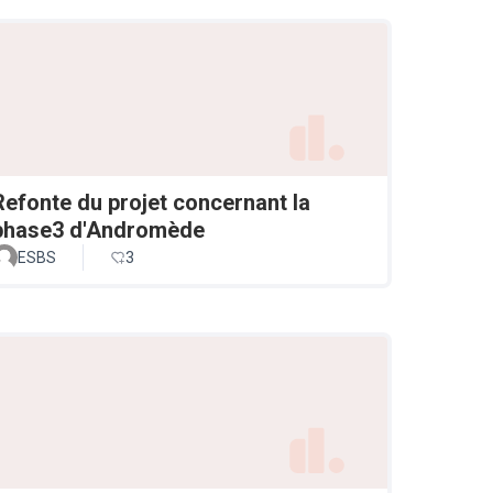
Refonte du projet concernant la
phase3 d'Andromède
ESBS
3