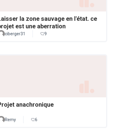
Laisser la zone sauvage en l'état. ce
projet est une aberration
ciberger31
9
Projet anachronique
Remy
6