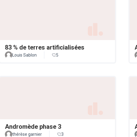
83 % de terres artificialisées
Louis Sablon
5
Andromède phase 3
thérèse garnier
3