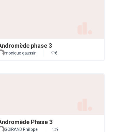
Andromède phase 3
monique gaussin
6
Andromède Phase 3
GOIRAND Philippe
9