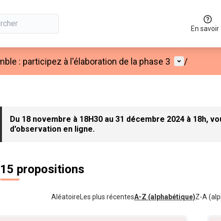
En savoir
Menu utilis
e : participez à l'élaboration de la phase 3
/
Du 18 novembre à 18H30 au 31 décembre 2024 à 18h, vous
d'observation en ligne.
15 propositions
Aléatoire
Les plus récentes
A-Z (alphabétique)
Z-A (alp