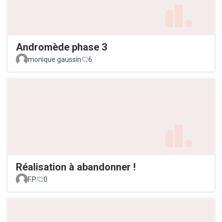
Andromède phase 3
monique gaussin
6
Réalisation à abandonner !
F.P.
0