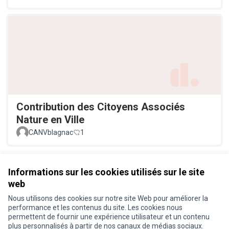
Contribution des Citoyens Associés
Nature en Ville
CANVblagnac
1
Voir toutes les propositions retirées
Informations sur les cookies utilisés sur le site
web
Nous utilisons des cookies sur notre site Web pour améliorer la
Conditions d'utilisation
performance et les contenus du site. Les cookies nous
Paramètres des cookies
permettent de fournir une expérience utilisateur et un contenu
Je participe ! sur X
Je participe ! sur Facebook
Je participe ! sur Instagram
plus personnalisés à partir de nos canaux de médias sociaux.