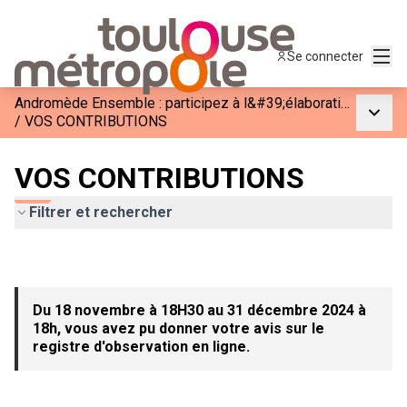
Menu
Se connecter
Andromède Ensemble : participez à l&#39;élaboration de la phase 3
Menu p
/
VOS CONTRIBUTIONS
VOS CONTRIBUTIONS
Filtrer et rechercher
Du 18 novembre à 18H30 au 31 décembre 2024 à
18h, vous avez pu donner votre avis sur le
registre d'observation en ligne.