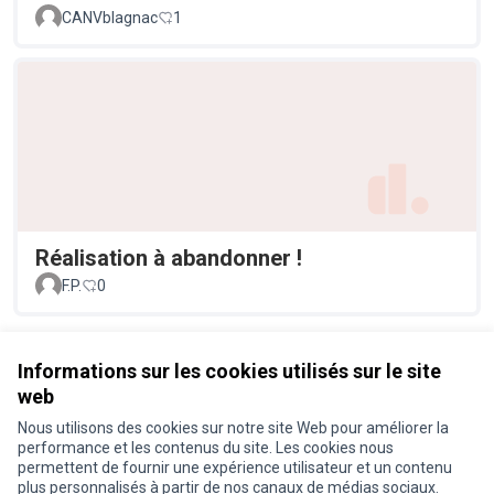
CANVblagnac
1
Réalisation à abandonner !
F.P.
0
Voir toutes les propositions retirées
Informations sur les cookies utilisés sur le site
web
Nous utilisons des cookies sur notre site Web pour améliorer la
Conditions d'utilisation
performance et les contenus du site. Les cookies nous
Paramètres des cookies
permettent de fournir une expérience utilisateur et un contenu
Je participe ! sur X
Je participe ! sur Facebook
Je participe ! sur Instagram
plus personnalisés à partir de nos canaux de médias sociaux.