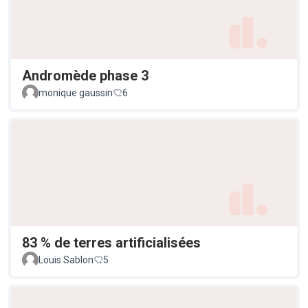
Andromède phase 3
monique gaussin
6
83 % de terres artificialisées
Louis Sablon
5