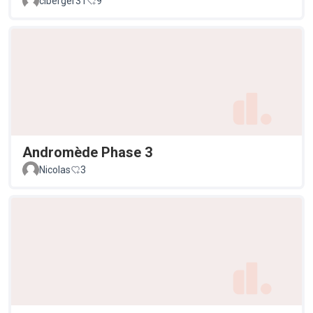
ciberger31
9
Andromède Phase 3
Nicolas
3