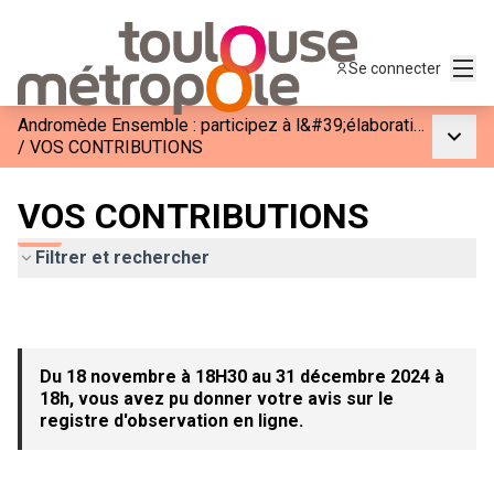
Menu
Se connecter
Andromède Ensemble : participez à l&#39;élaboration de la phase 3
Menu p
/
VOS CONTRIBUTIONS
VOS CONTRIBUTIONS
Filtrer et rechercher
Du 18 novembre à 18H30 au 31 décembre 2024 à
18h, vous avez pu donner votre avis sur le
registre d'observation en ligne.