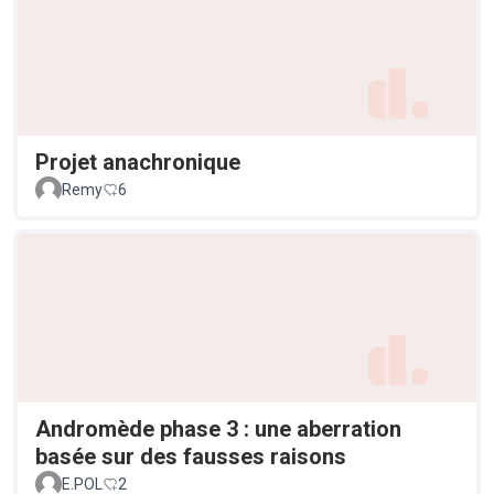
Projet anachronique
Remy
6
Andromède phase 3 : une aberration
basée sur des fausses raisons
E.POL
2