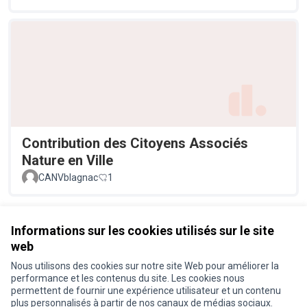
Contribution des Citoyens Associés
Nature en Ville
CANVblagnac
1
Voir toutes les propositions retirées
Informations sur les cookies utilisés sur le site
web
Nous utilisons des cookies sur notre site Web pour améliorer la
Conditions d'utilisation
performance et les contenus du site. Les cookies nous
Paramètres des cookies
permettent de fournir une expérience utilisateur et un contenu
Je participe ! sur X
Je participe ! sur Facebook
Je participe ! sur Instagram
plus personnalisés à partir de nos canaux de médias sociaux.