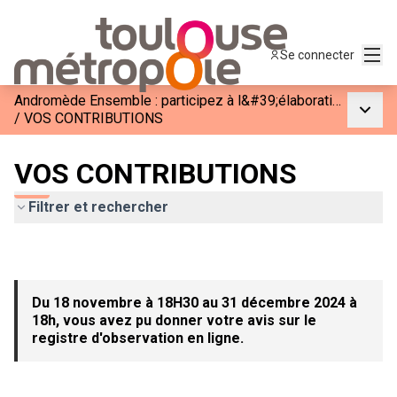
Menu
Se connecter
Andromède Ensemble : participez à l&#39;élaboration de la phase 3
Menu p
/
VOS CONTRIBUTIONS
VOS CONTRIBUTIONS
Filtrer et rechercher
Du 18 novembre à 18H30 au 31 décembre 2024 à
18h, vous avez pu donner votre avis sur le
registre d'observation en ligne.