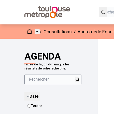
Accueil
Menu principal
/
Consultations
/
Andromède Ensembl
Passer
L'élément
+
−
AGENDA
Filtrez de façon dynamique les
résultats de votre recherche.
Date
Toutes