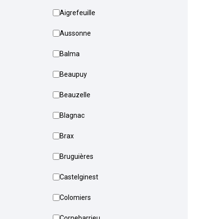
Aigrefeuille
Aussonne
Balma
Beaupuy
Beauzelle
Blagnac
Brax
Bruguières
Castelginest
Colomiers
Cornebarrieu