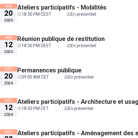
MAI
Ateliers participatifs - Mobilités
20
18:30 PM CEST
En présentiel
2025
MAI
Réunion publique de restitution
12
18:30 PM CEST
En présentiel
2025
DÉC.
Permanences publique
20
09:00 AM CET
En présentiel
2024
DÉC.
Ateliers participatifs - Architecture et u
12
18:30 PM CET
En présentiel
2024
NOV.
Ateliers participatifs - Aménagement des 