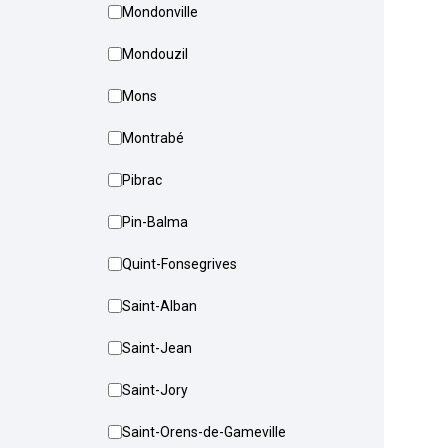
Mondonville
Mondouzil
Mons
Montrabé
Pibrac
Pin-Balma
Quint-Fonsegrives
Saint-Alban
Saint-Jean
Saint-Jory
Saint-Orens-de-Gameville