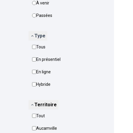
À venir
Passées
Type
Tous
En présentiel
En ligne
Hybride
Territoire
Tout
Aucamville