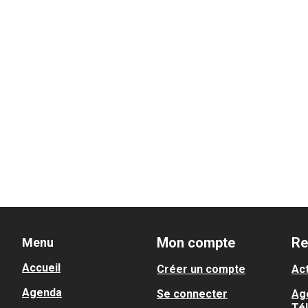
Mon compte
Re
Menu
Accueil
Créer un compte
Act
Agenda
Se connecter
Ag
Té