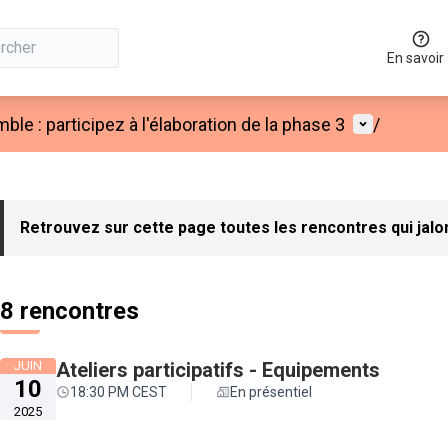
En savoir
Menu utilis
e : participez à l'élaboration de la phase 3
/
 la carte
 suivant est une carte qui présente les éléments de cette page co
Retrouvez sur cette page toutes les rencontres qui jalon
8 rencontres
JUIN
Ateliers participatifs - Equipements
10
18:30 PM CEST
En présentiel
2025