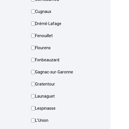
Cugnaux
Drémil-Lafage
Fenouillet
Flourens
Fonbeauzard
Gagnac-sur-Garonne
Gratentour
Launaguet
Lespinasse
L'Union