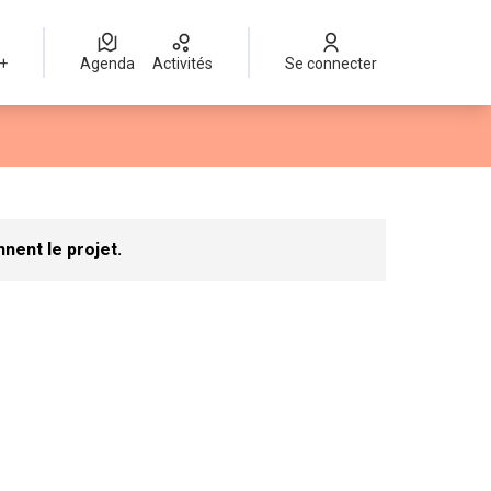
 +
Agenda
Activités
Se connecter
ateur
Leaflet
|
©
OpenStreetMap
contributors
mme des points de carte. L'élément peut être utilisé avec un lect
nent le projet.