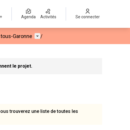
 +
Agenda
Activités
Se connecter
Menu utilisateur
estous-Garonne
/
Leaflet
|
©
OpenStreetMap
contributors
mme des points de carte. L'élément peut être utilisé avec un lect
nent le projet.
 vous trouverez une liste de toutes les