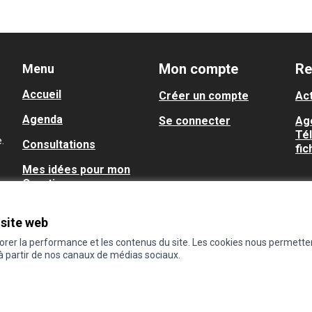
Mon compte
Re
Menu
Accueil
Créer un compte
Act
Agenda
Se connecter
Ag
Té
.
Consultations
fic
Mes idées pour mon
Quartier
Quartiers de Toulouse
 site web
Communes
iorer la performance et les contenus du site. Les cookies nous permette
 à partir de nos canaux de médias sociaux.
Outils & Ressources