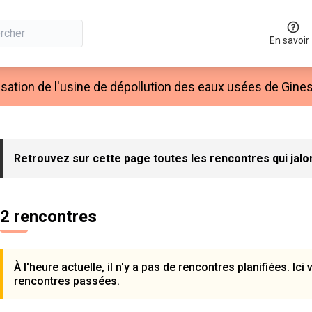
En savoir
ilisation de l'usine de dépollution des eaux usées de Gin
 la carte
 suivant est une carte qui présente les éléments de cette page co
Retrouvez sur cette page toutes les rencontres qui jalon
2 rencontres
À l'heure actuelle, il n'y a pas de rencontres planifiées. Ici
rencontres passées.