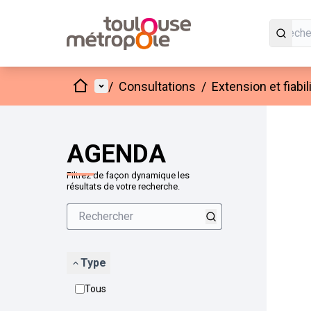
Accueil
Menu principal
/
Consultations
/
Extension et fiab
Passer
L'élément
+
−
AGENDA
Filtrez de façon dynamique les
résultats de votre recherche.
Type
Tous