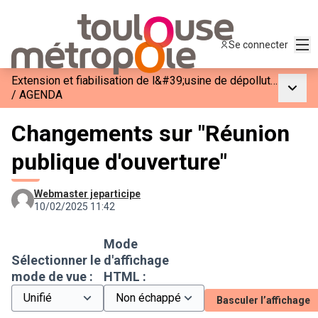
Men
Se connecter
Extension et fiabilisation de l&#39;usine de dépollution des eaux usées de Ginestous-Garonne
Menu p
/
AGENDA
Changements sur "Réunion
publique d'ouverture"
Webmaster jeparticipe
10/02/2025 11:42
Mode
Sélectionner le
d'affichage
mode de vue :
HTML :
Basculer l’affichage