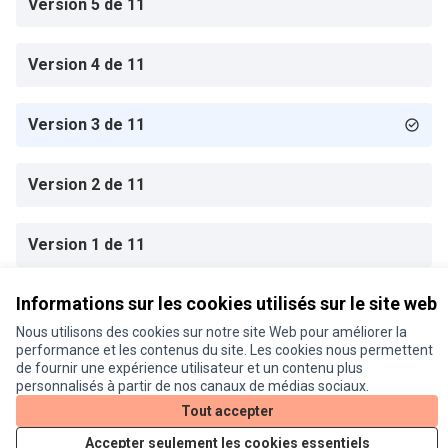
Version 5 de 11
Version 4 de 11
Version 3 de 11
Version 2 de 11
Version 1 de 11
Informations sur les cookies utilisés sur le site web
Conditions d'utilisation
Nous utilisons des cookies sur notre site Web pour améliorer la
Paramètres des cookies
performance et les contenus du site. Les cookies nous permettent
Je participe ! sur X
Je participe ! sur Facebook
Je participe ! sur Instagram
de fournir une expérience utilisateur et un contenu plus
(Lien externe)
(Lien externe)
(Lien externe)
personnalisés à partir de nos canaux de médias sociaux.
Tout accepter
Accepter seulement les cookies essentiels
Licence Cre
(Lien extern